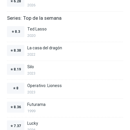
⭐
6.28
2026
Series: Top de la semana
Ted Lasso
⭐
8.3
2020
La casa del dragón
⭐
8.38
2022
Silo
⭐
8.19
2023
Operativo: Lioness
⭐
8
2023
Futurama
⭐
8.36
1999
Lucky
⭐
7.37
2026