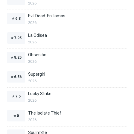
2026
Evil Dead: En llamas
⭐
6.8
2026
La Odisea
⭐
7.95
2026
Obsesión
⭐
8.25
2026
Supergirl
⭐
6.56
2026
Lucky Strike
⭐
7.5
2026
The Isolate Thief
⭐
0
2026
Soulm8te