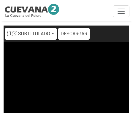
🇺🇸 SUBTITULADO
DESCARGAR