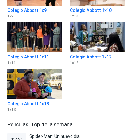
Colegio Abbott 1x9
Colegio Abbott 1x10
1
x
9
1
x
10
Colegio Abbott 1x11
Colegio Abbott 1x12
1
x
11
1
x
12
Colegio Abbott 1x13
1
x
13
Películas: Top de la semana
Spider-Man: Un nuevo día
⭐
7.98