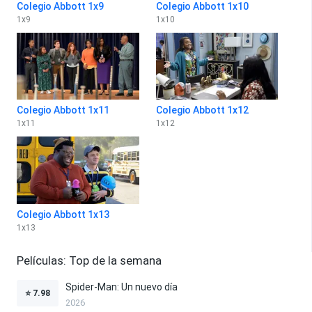
Colegio Abbott 1x9
Colegio Abbott 1x10
1
x
9
1
x
10
Colegio Abbott 1x11
Colegio Abbott 1x12
1
x
11
1
x
12
Colegio Abbott 1x13
1
x
13
Películas: Top de la semana
Spider-Man: Un nuevo día
⭐
7.98
2026