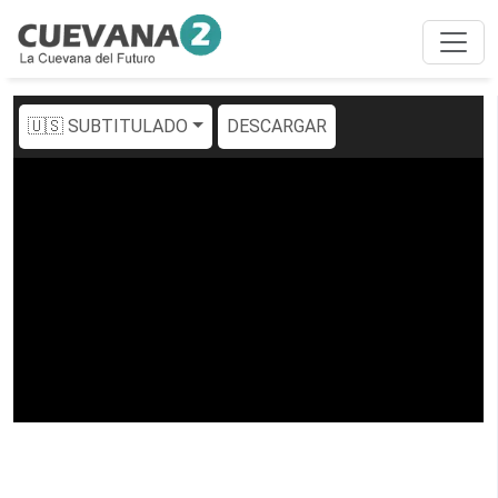
🇺🇸 SUBTITULADO
DESCARGAR