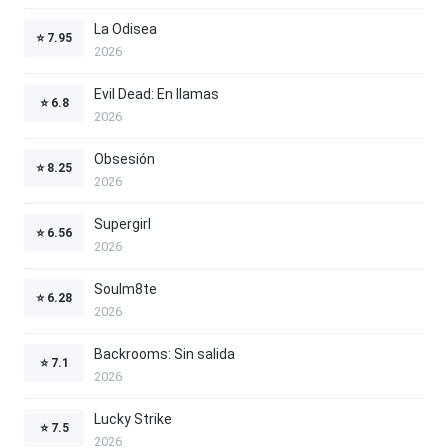
La Odisea
⭐
7.95
2026
Evil Dead: En llamas
⭐
6.8
2026
Obsesión
⭐
8.25
2026
Supergirl
⭐
6.56
2026
Soulm8te
⭐
6.28
2026
Backrooms: Sin salida
⭐
7.1
2026
Lucky Strike
⭐
7.5
2026