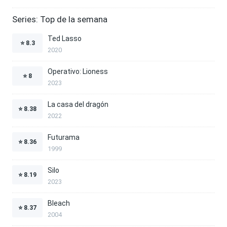
Series: Top de la semana
Ted Lasso
⭐
8.3
2020
Operativo: Lioness
⭐
8
2023
La casa del dragón
⭐
8.38
2022
Futurama
⭐
8.36
1999
Silo
⭐
8.19
2023
Bleach
⭐
8.37
2004