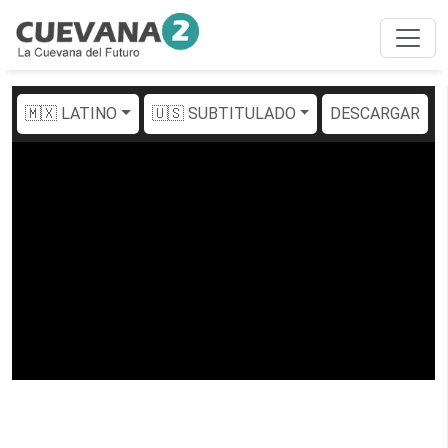
🇲🇽 LATINO
🇺🇸 SUBTITULADO
DESCARGAR