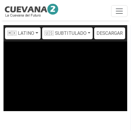
🇲🇽 LATINO
🇺🇸 SUBTITULADO
DESCARGAR