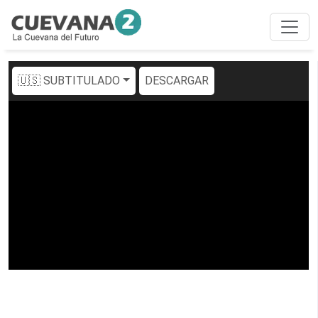
🇺🇸 SUBTITULADO
DESCARGAR