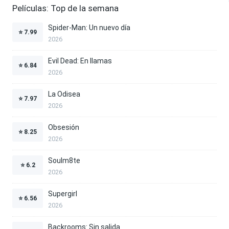
Películas: Top de la semana
Spider-Man: Un nuevo día
⭐
7.99
2026
Evil Dead: En llamas
⭐
6.84
2026
La Odisea
⭐
7.97
2026
Obsesión
⭐
8.25
2026
Soulm8te
⭐
6.2
2026
Supergirl
⭐
6.56
2026
Backrooms: Sin salida