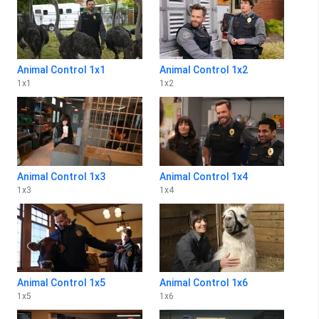
Animal Control 1x1
Animal Control 1x2
1
x
1
1
x
2
Animal Control 1x3
Animal Control 1x4
1
x
3
1
x
4
Animal Control 1x5
Animal Control 1x6
1
x
5
1
x
6