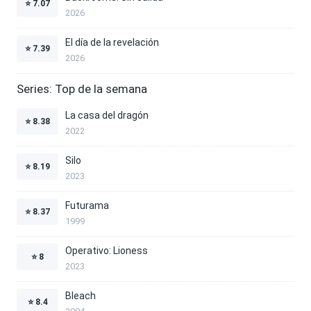
⭐
7.07
2026
El día de la revelación
⭐
7.39
2026
Series: Top de la semana
La casa del dragón
⭐
8.38
2022
Silo
⭐
8.19
2023
Futurama
⭐
8.37
1999
Operativo: Lioness
⭐
8
2023
Bleach
⭐
8.4