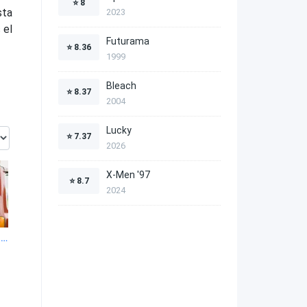
⭐
8
sta
2023
 el
Futurama
⭐
8.36
1999
Bleach
⭐
8.37
2004
Lucky
⭐
7.37
2026
X-Men '97
⭐
8.7
2024
Asesinato para principiantes 1x4