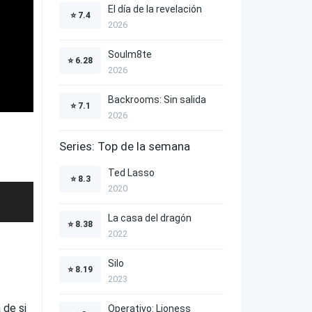
El día de la revelación
⭐
7.4
2026
Soulm8te
⭐
6.28
2026
Backrooms: Sin salida
⭐
7.1
2026
Series: Top de la semana
Ted Lasso
⭐
8.3
2020
La casa del dragón
⭐
8.38
2022
Silo
⭐
8.19
2023
 de si
Operativo: Lioness