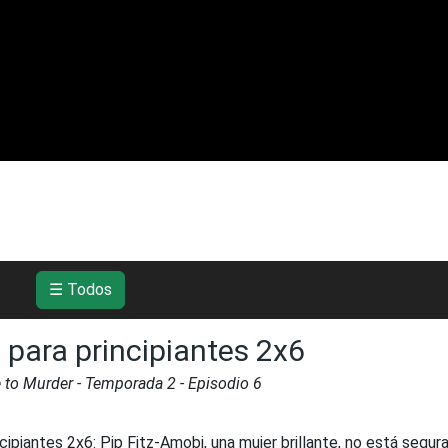
☰ Todos
 para principiantes 2x6
e to Murder
- Temporada
2
- Episodio
6
ncipiantes 2x6
:
Pip Fitz-Amobi, una mujer brillante, no está segura