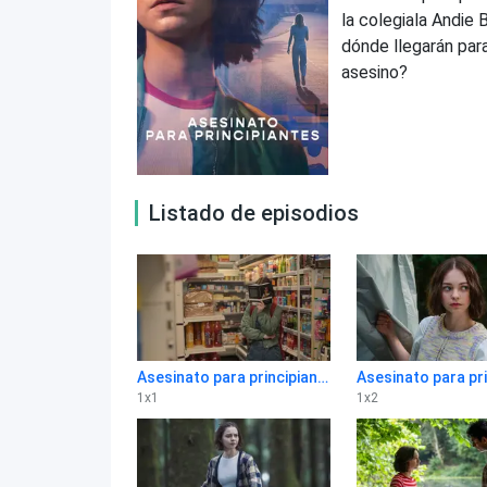
la colegiala Andie
dónde llegarán para
asesino?
Listado de episodios
Asesinato para principiantes 1x1
1
x
1
1
x
2