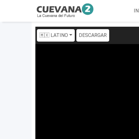
IN
🇲🇽 LATINO
DESCARGAR