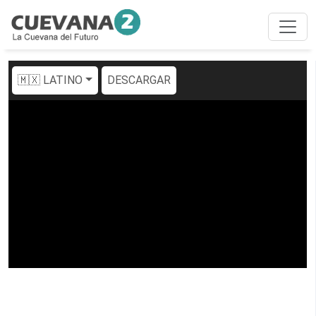
🇲🇽 LATINO
DESCARGAR