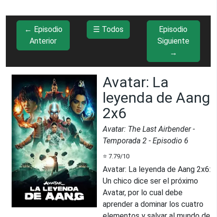
← Episodio
☰ Todos
Episodio
Anterior
Siguiente
→
Avatar: La
leyenda de Aang
2x6
Avatar: The Last Airbender
-
Temporada
2
- Episodio
6
⭐
7.79
/10
Avatar: La leyenda de Aang 2x6
:
Un chico dice ser el próximo
Avatar, por lo cual debe
aprender a dominar los cuatro
elementos y salvar al mundo de