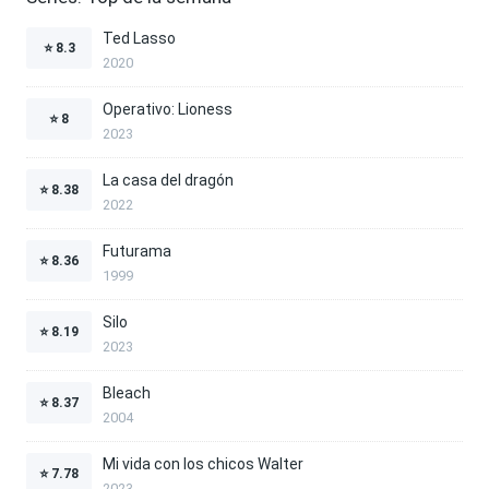
Ted Lasso
⭐
8.3
2020
Operativo: Lioness
⭐
8
2023
La casa del dragón
⭐
8.38
2022
Futurama
⭐
8.36
1999
Silo
⭐
8.19
2023
Bleach
⭐
8.37
2004
Mi vida con los chicos Walter
⭐
7.78
2023