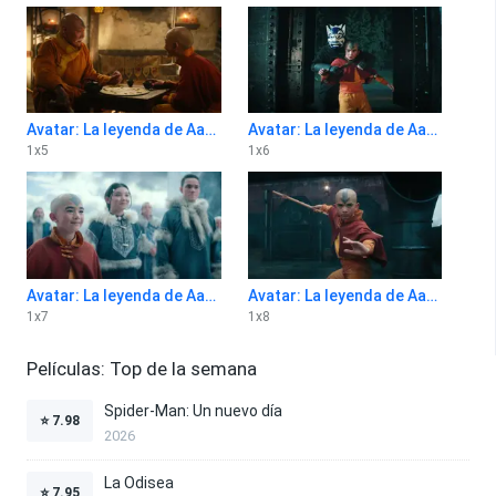
Avatar: La leyenda de Aang 1x5
Avatar: La leyenda de Aang 1x6
1
x
5
1
x
6
Avatar: La leyenda de Aang 1x7
Avatar: La leyenda de Aang 1x8
1
x
7
1
x
8
Películas: Top de la semana
Spider-Man: Un nuevo día
⭐
7.98
2026
La Odisea
⭐
7.95