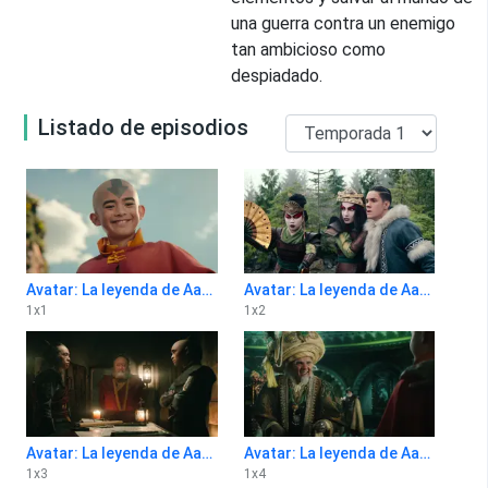
una guerra contra un enemigo
tan ambicioso como
despiadado.
Listado de episodios
Avatar: La leyenda de Aang 1x1
Avatar: La leyenda de Aang 1x2
1
x
1
1
x
2
Avatar: La leyenda de Aang 1x3
Avatar: La leyenda de Aang 1x4
1
x
3
1
x
4