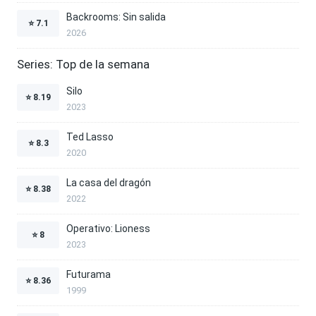
Backrooms: Sin salida
⭐
7.1
2026
Series: Top de la semana
Silo
⭐
8.19
2023
Ted Lasso
⭐
8.3
2020
La casa del dragón
⭐
8.38
2022
Operativo: Lioness
⭐
8
2023
Futurama
⭐
8.36
1999