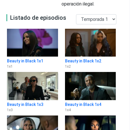
operación ilegal.
Listado de episodios
Beauty in Black 1x1
Beauty in Black 1x2
1
x
1
1
x
2
Beauty in Black 1x3
Beauty in Black 1x4
1
x
3
1
x
4