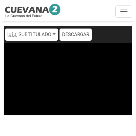
🇺🇸 SUBTITULADO
DESCARGAR