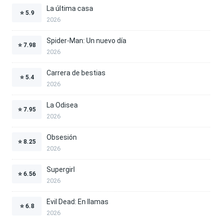
La última casa
⭐
5.9
2026
Spider-Man: Un nuevo día
⭐
7.98
2026
Carrera de bestias
⭐
5.4
2026
La Odisea
⭐
7.95
2026
Obsesión
⭐
8.25
2026
Supergirl
⭐
6.56
2026
Evil Dead: En llamas
⭐
6.8
2026