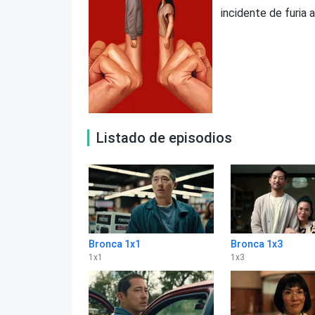
incidente de furia 
Listado de episodios
Bronca 1x1
Bronca 1x3
1
x
1
1
x
3