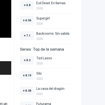
Evil Dead: En llamas
⭐
6.8
2026
Supergirl
⭐
6.56
2026
Backrooms: Sin salida
⭐
7.1
2026
Series: Top de la semana
Ted Lasso
⭐
8.3
2020
Silo
⭐
8.19
2023
La casa del dragón
⭐
8.38
2022
en un
Futurama