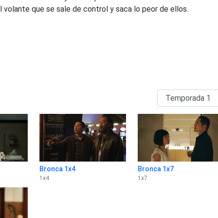
al volante que se sale de control y saca lo peor de ellos.
Bronca 1x4
Bronca 1x7
1
x
4
1
x
7