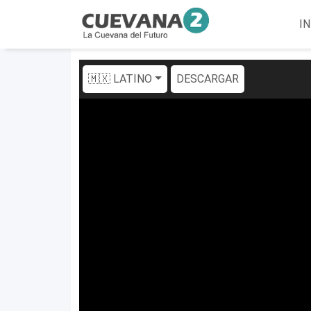
IN
🇲🇽 LATINO
DESCARGAR