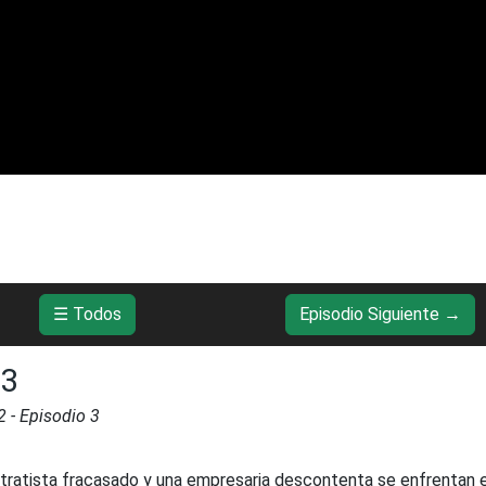
☰ Todos
Episodio Siguiente →
x3
2
- Episodio
3
tratista fracasado y una empresaria descontenta se enfrentan 