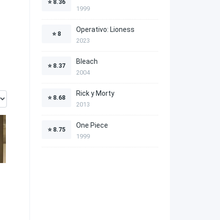
⭐
8.36
1999
Operativo: Lioness
⭐
8
2023
Bleach
⭐
8.37
2004
Rick y Morty
⭐
8.68
2013
One Piece
⭐
8.75
1999