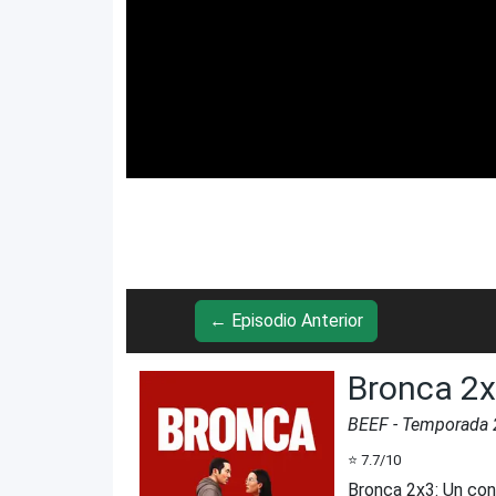
← Episodio Anterior
Bronca 2
BEEF
- Temporada
⭐
7.7
/10
Bronca 2x3
:
Un con