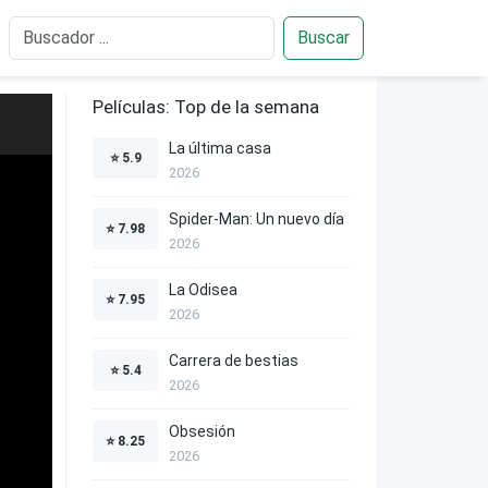
Buscar
Películas: Top de la semana
La última casa
⭐
5.9
2026
Spider-Man: Un nuevo día
⭐
7.98
2026
La Odisea
⭐
7.95
2026
Carrera de bestias
⭐
5.4
2026
Obsesión
⭐
8.25
2026