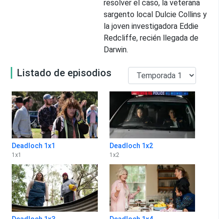
resolver el caso, la veterana
sargento local Dulcie Collins y
la joven investigadora Eddie
Redcliffe, recién llegada de
Darwin.
Listado de episodios
Deadloch 1x1
Deadloch 1x2
1
x
1
1
x
2
Deadloch 1x3
Deadloch 1x4