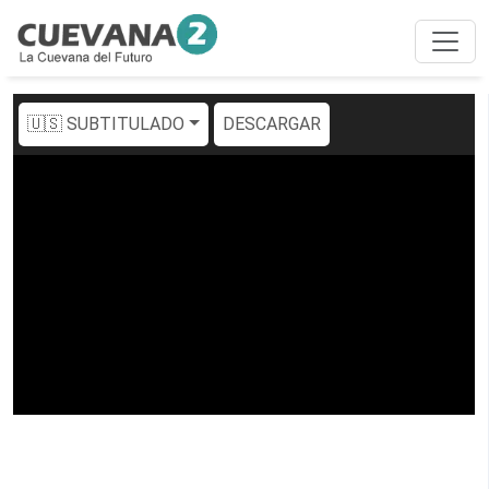
🇺🇸 SUBTITULADO
DESCARGAR