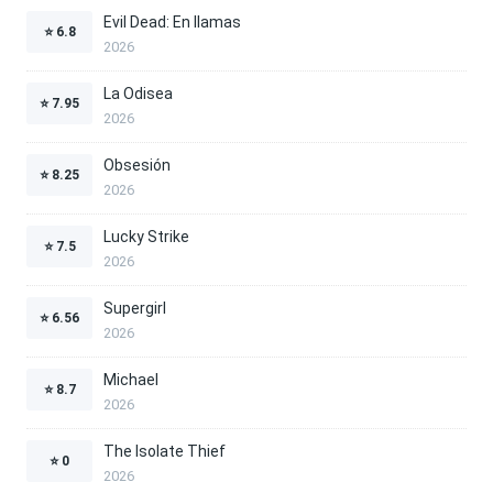
Evil Dead: En llamas
⭐
6.8
2026
La Odisea
⭐
7.95
2026
Obsesión
⭐
8.25
2026
Lucky Strike
⭐
7.5
2026
Supergirl
⭐
6.56
2026
Michael
⭐
8.7
2026
The Isolate Thief
⭐
0
2026