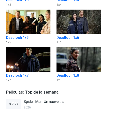
1
x
3
1
x
4
Deadloch 1x5
Deadloch 1x6
1
x
5
1
x
6
Deadloch 1x7
Deadloch 1x8
1
x
7
1
x
8
Películas: Top de la semana
Spider-Man: Un nuevo día
⭐
7.98
2026