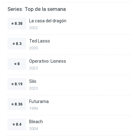
Series: Top de la semana
La casa del dragón
⭐
8.38
2022
Ted Lasso
⭐
8.3
2020
Operativo: Lioness
⭐
8
2023
Silo
⭐
8.19
2023
Futurama
⭐
8.36
1999
Bleach
⭐
8.4
2004