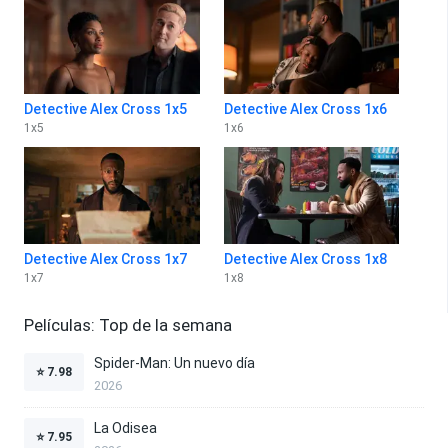
Detective Alex Cross 1x5
Detective Alex Cross 1x6
1
x
5
1
x
6
Detective Alex Cross 1x7
Detective Alex Cross 1x8
1
x
7
1
x
8
Películas: Top de la semana
Spider-Man: Un nuevo día
⭐
7.98
2026
La Odisea
⭐
7.95