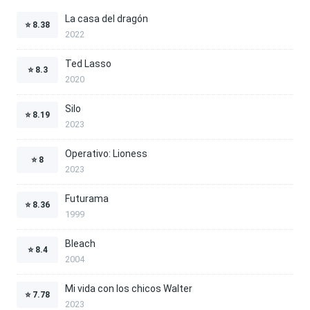
La casa del dragón
⭐
8.38
2022
Ted Lasso
⭐
8.3
2020
Silo
⭐
8.19
2023
Operativo: Lioness
⭐
8
2023
Futurama
⭐
8.36
1999
Bleach
⭐
8.4
2004
Mi vida con los chicos Walter
⭐
7.78
2023