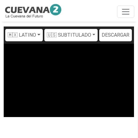
🇲🇽 LATINO
🇺🇸 SUBTITULADO
DESCARGAR