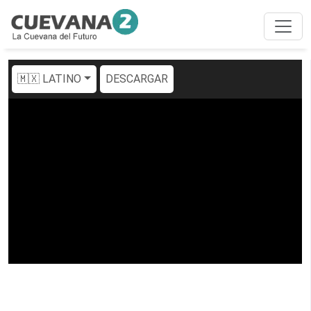
🇲🇽 LATINO
DESCARGAR