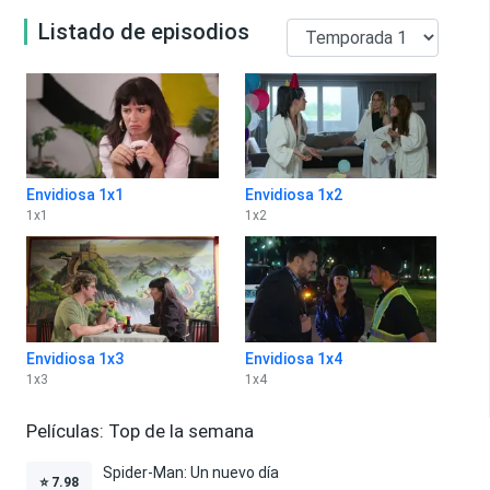
Listado de episodios
Envidiosa 1x1
Envidiosa 1x2
1
x
1
1
x
2
Envidiosa 1x3
Envidiosa 1x4
1
x
3
1
x
4
Películas: Top de la semana
Spider-Man: Un nuevo día
⭐
7.98