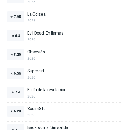
2026
La Odisea
⭐
7.95
2026
Evil Dead: En llamas
⭐
6.8
2026
Obsesión
⭐
8.25
2026
Supergirl
⭐
6.56
2026
El día de la revelación
⭐
7.4
2026
Soulm8te
⭐
6.28
2026
Backrooms: Sin salida
⭐
7.1