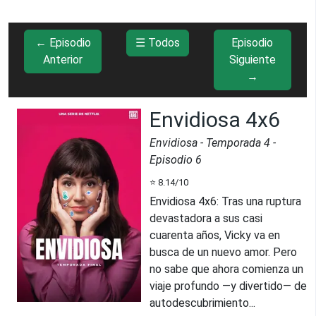
← Episodio
☰ Todos
Episodio
Anterior
Siguiente
→
Envidiosa 4x6
Envidiosa
- Temporada
4
-
Episodio
6
⭐
8.14
/10
Envidiosa 4x6
:
Tras una ruptura
devastadora a sus casi
cuarenta años, Vicky va en
busca de un nuevo amor. Pero
no sabe que ahora comienza un
viaje profundo —y divertido— de
autodescubrimiento...