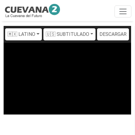
🇲🇽 LATINO
🇺🇸 SUBTITULADO
DESCARGAR