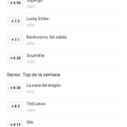
Supergirl
⭐
6.56
2026
Lucky Strike
⭐
7.5
2026
Backrooms: Sin salida
⭐
7.1
2026
Soulm8te
⭐
6.28
2026
Series: Top de la semana
La casa del dragón
⭐
8.38
2022
Ted Lasso
⭐
8.3
2020
Silo
⭐
8.19