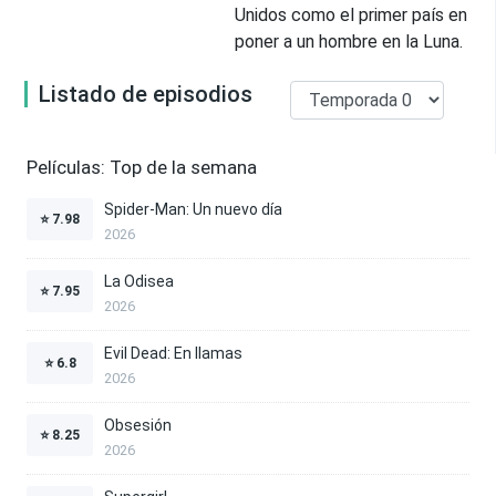
Unidos como el primer país en
poner a un hombre en la Luna.
Listado de episodios
Películas: Top de la semana
Spider-Man: Un nuevo día
⭐
7.98
2026
La Odisea
⭐
7.95
2026
Evil Dead: En llamas
⭐
6.8
2026
Obsesión
⭐
8.25
2026