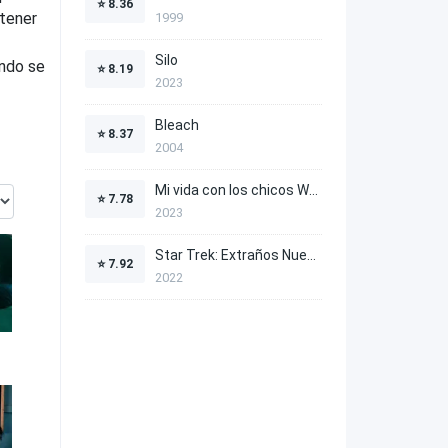
⭐
8.36
ntener
1999
Silo
ando se
⭐
8.19
2023
Bleach
⭐
8.37
2004
Mi vida con los chicos Walter
⭐
7.78
2023
Star Trek: Extraños Nuevos Mundos
⭐
7.92
2022