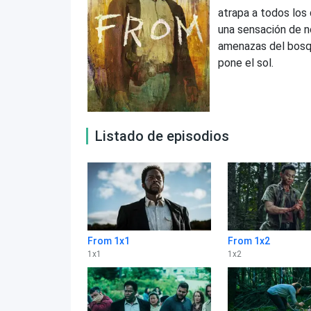
atrapa a todos los 
una sensación de no
amenazas del bosqu
pone el sol.
Listado de episodios
From 1x1
From 1x2
1
x
1
1
x
2