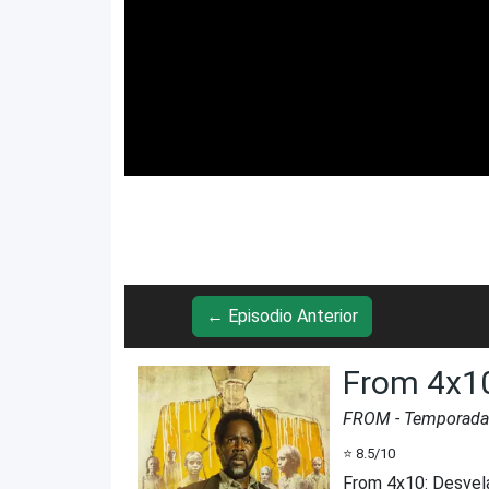
← Episodio Anterior
From 4x1
FROM
- Temporad
⭐
8.5
/10
From 4x10
:
Desvela