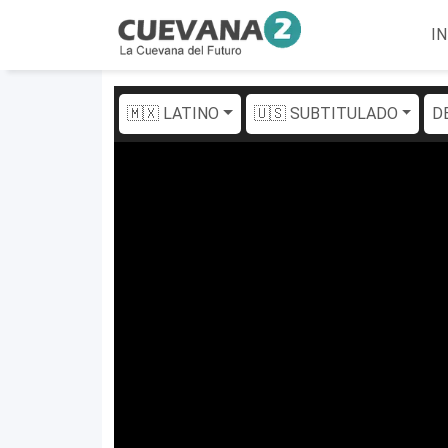
IN
🇲🇽 LATINO
🇺🇸 SUBTITULADO
D