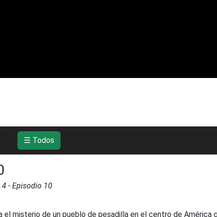
☰ Todos
0
a
4
- Episodio
10
 el misterio de un pueblo de pesadilla en el centro de América 