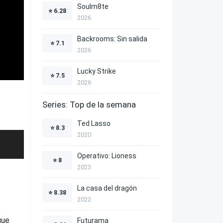
Soulm8te
⭐
6.28
2026
Backrooms: Sin salida
⭐
7.1
2026
Lucky Strike
⭐
7.5
2026
Series: Top de la semana
Ted Lasso
⭐
8.3
2020
Operativo: Lioness
⭐
8
2023
La casa del dragón
⭐
8.38
2022
que
Futurama