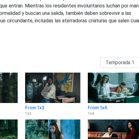
que entran. Mientras los residentes involuntarios luchan por ma
rmalidad y buscan una salida, también deben sobrevivir a las
e circundante, incluidas las aterradoras criaturas que salen cu
From 1x3
From 1x4
1
x
3
1
x
4