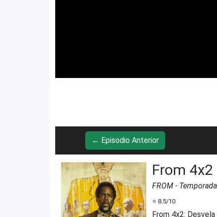
← Episodio Anterior
From 4x2
FROM
- Temporad
⭐
8.5
/10
From 4x2
:
Desvela 