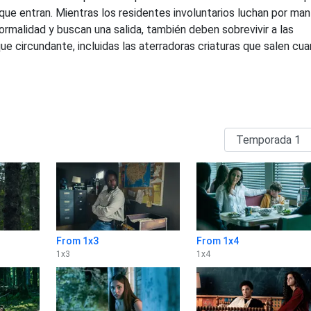
que entran. Mientras los residentes involuntarios luchan por ma
rmalidad y buscan una salida, también deben sobrevivir a las
e circundante, incluidas las aterradoras criaturas que salen cu
From 1x3
From 1x4
1
x
3
1
x
4