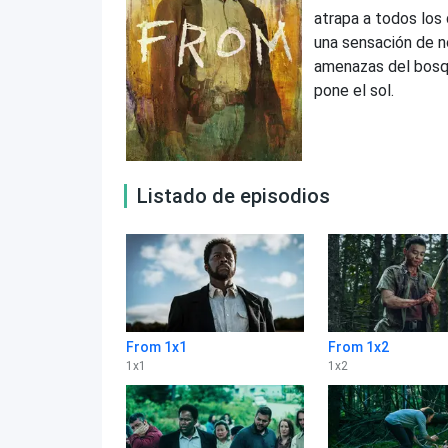
atrapa a todos los 
una sensación de no
amenazas del bosqu
pone el sol.
Listado de episodios
From 1x1
From 1x2
1
x
1
1
x
2