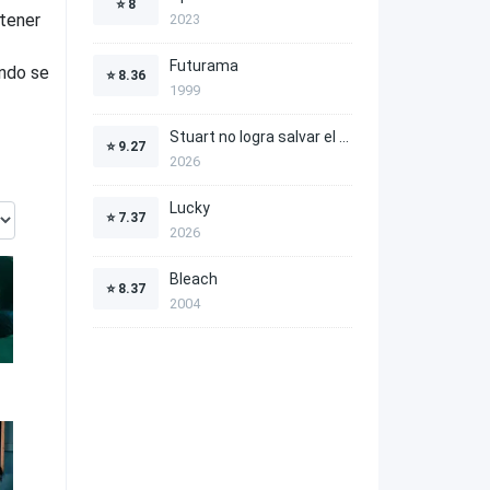
⭐
8
ntener
2023
Futurama
ando se
⭐
8.36
1999
Stuart no logra salvar el Universo
⭐
9.27
2026
Lucky
⭐
7.37
2026
Bleach
⭐
8.37
2004