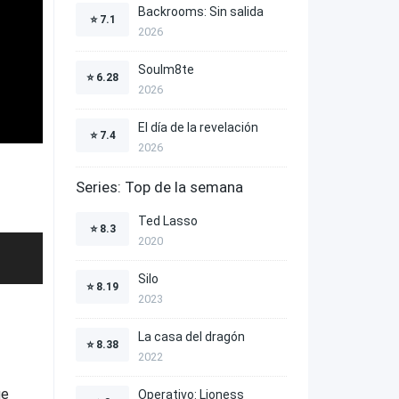
Backrooms: Sin salida
⭐
7.1
2026
Soulm8te
⭐
6.28
2026
El día de la revelación
⭐
7.4
2026
Series: Top de la semana
Ted Lasso
⭐
8.3
2020
Silo
⭐
8.19
2023
La casa del dragón
⭐
8.38
2022
ue
Operativo: Lioness