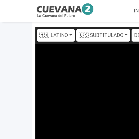
IN
🇲🇽 LATINO
🇺🇸 SUBTITULADO
D