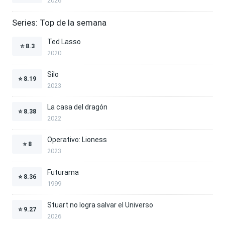
2026
Series: Top de la semana
Ted Lasso
⭐
8.3
2020
Silo
⭐
8.19
2023
La casa del dragón
⭐
8.38
2022
Operativo: Lioness
⭐
8
2023
Futurama
⭐
8.36
1999
Stuart no logra salvar el Universo
⭐
9.27
2026