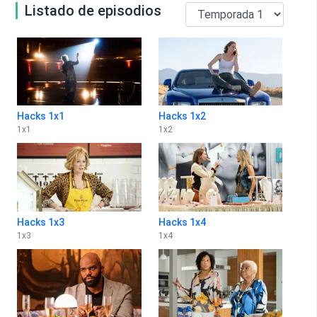
Listado de episodios
Hacks 1x1
Hacks 1x2
1
x
1
1
x
2
Hacks 1x3
Hacks 1x4
1
x
3
1
x
4