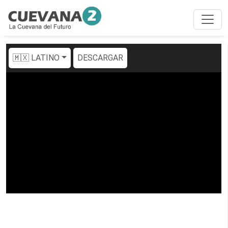
🇲🇽 LATINO
DESCARGAR