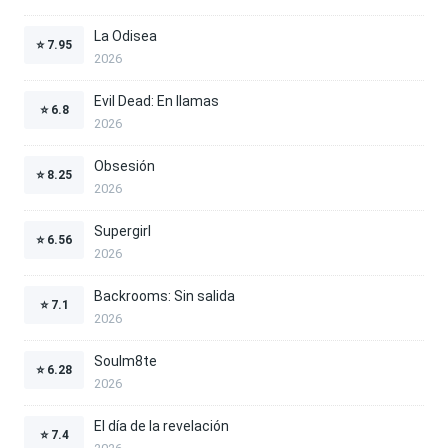
La Odisea
⭐
7.95
2026
Evil Dead: En llamas
⭐
6.8
2026
Obsesión
⭐
8.25
2026
Supergirl
⭐
6.56
2026
Backrooms: Sin salida
⭐
7.1
2026
Soulm8te
⭐
6.28
2026
El día de la revelación
⭐
7.4