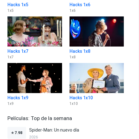
Hacks 1x5
Hacks 1x6
1
x
5
1
x
6
Hacks 1x7
Hacks 1x8
1
x
7
1
x
8
Hacks 1x9
Hacks 1x10
1
x
9
1
x
10
Películas: Top de la semana
Spider-Man: Un nuevo día
⭐
7.98
2026