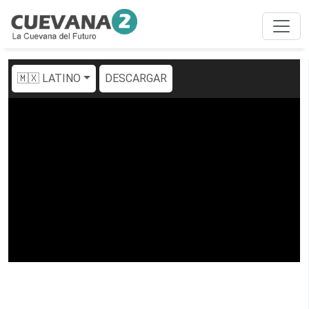
🇲🇽 LATINO
DESCARGAR