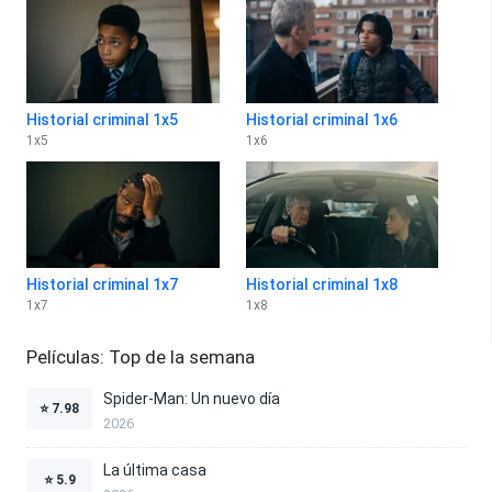
Historial criminal 1x5
Historial criminal 1x6
1
x
5
1
x
6
Historial criminal 1x7
Historial criminal 1x8
1
x
7
1
x
8
Películas: Top de la semana
Spider-Man: Un nuevo día
⭐
7.98
2026
La última casa
⭐
5.9