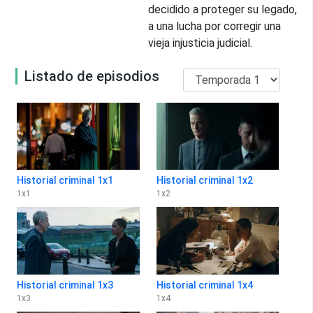
decidido a proteger su legado,
a una lucha por corregir una
vieja injusticia judicial.
Listado de episodios
Historial criminal 1x1
Historial criminal 1x2
1
x
1
1
x
2
Historial criminal 1x3
Historial criminal 1x4
1
x
3
1
x
4