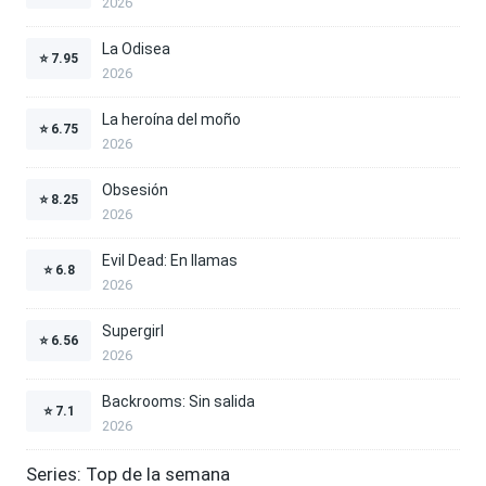
2026
La Odisea
⭐
7.95
2026
La heroína del moño
⭐
6.75
2026
Obsesión
⭐
8.25
2026
Evil Dead: En llamas
⭐
6.8
2026
Supergirl
⭐
6.56
2026
Backrooms: Sin salida
⭐
7.1
2026
Series: Top de la semana