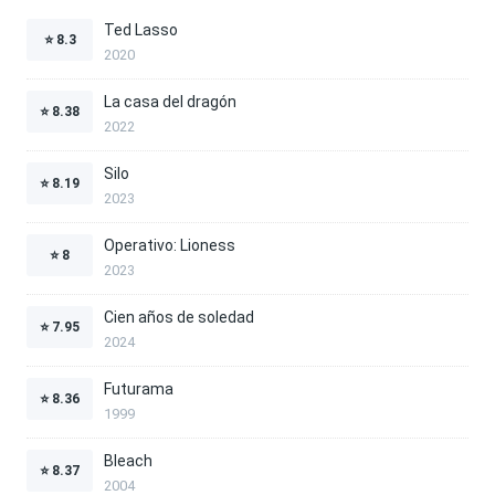
Ted Lasso
⭐
8.3
2020
La casa del dragón
⭐
8.38
2022
Silo
⭐
8.19
2023
Operativo: Lioness
⭐
8
2023
Cien años de soledad
⭐
7.95
2024
Futurama
⭐
8.36
1999
Bleach
⭐
8.37
2004