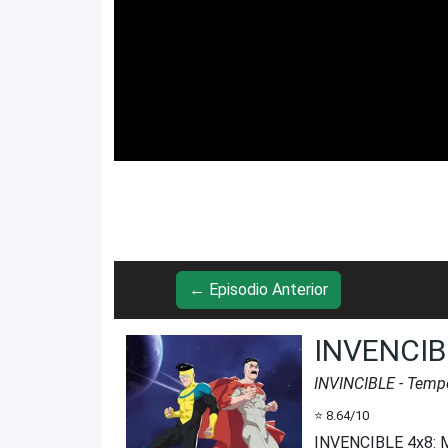
← Episodio Anterior
INVENCIB
INVINCIBLE
- Temp
⭐
8.64
/10
INVENCIBLE 4x8
:
M