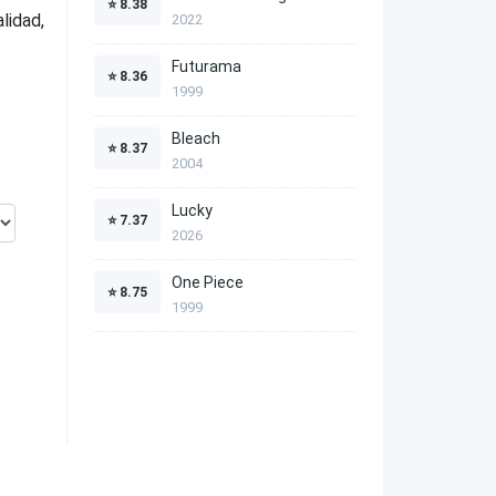
⭐
8.38
lidad,
2022
Futurama
⭐
8.36
1999
Bleach
⭐
8.37
2004
Lucky
⭐
7.37
2026
One Piece
⭐
8.75
1999