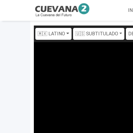
IN
🇲🇽 LATINO
🇺🇸 SUBTITULADO
D