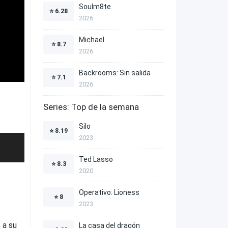
Soulm8te
⭐
6.28
2026
Michael
⭐
8.7
2026
Backrooms: Sin salida
⭐
7.1
2026
Series: Top de la semana
Silo
⭐
8.19
2023
Ted Lasso
⭐
8.3
2020
Operativo: Lioness
⭐
8
2023
 a su
La casa del dragón