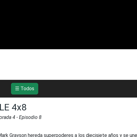
☰ Todos
LE 4x8
orada
4
- Episodio
8
ark Grayson hereda superpoderes a los diecisiete años y se une