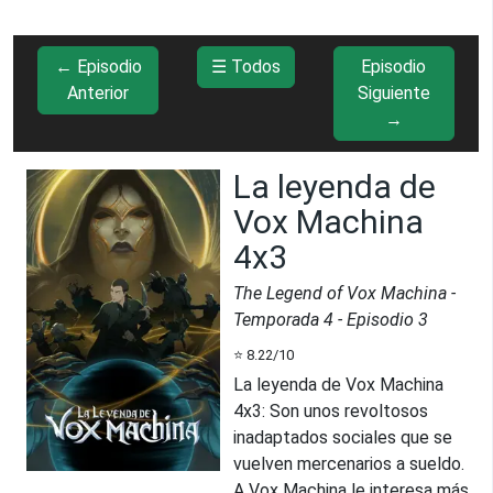
← Episodio
☰ Todos
Episodio
Anterior
Siguiente
→
La leyenda de
Vox Machina
4x3
The Legend of Vox Machina
-
Temporada
4
- Episodio
3
⭐
8.22
/10
La leyenda de Vox Machina
4x3
:
Son unos revoltosos
inadaptados sociales que se
vuelven mercenarios a sueldo.
A Vox Machina le interesa más