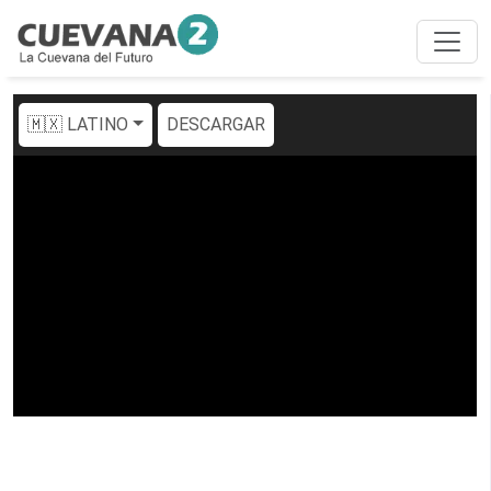
🇲🇽 LATINO
DESCARGAR