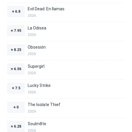
Evil Dead: En llamas
⭐
6.8
2026
La Odisea
⭐
7.95
2026
Obsesión
⭐
8.25
2026
Supergirl
⭐
6.56
2026
Lucky Strike
⭐
7.5
2026
The Isolate Thief
⭐
0
2026
Soulm8te
⭐
6.28
2026