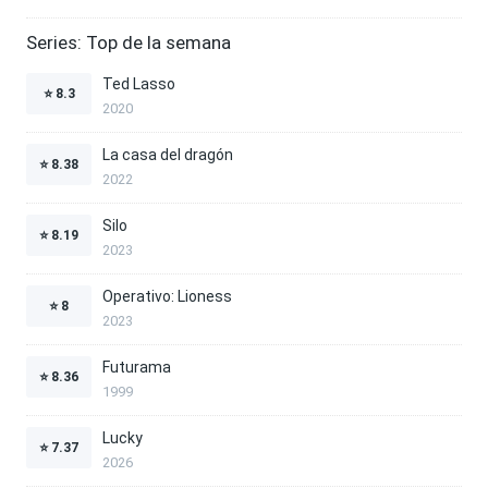
Series: Top de la semana
Ted Lasso
⭐
8.3
2020
La casa del dragón
⭐
8.38
2022
Silo
⭐
8.19
2023
Operativo: Lioness
⭐
8
2023
Futurama
⭐
8.36
1999
Lucky
⭐
7.37
2026