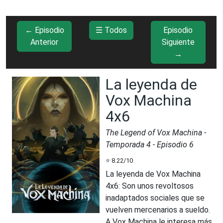
← Episodio
☰ Todos
Episodio
Anterior
Siguiente
→
La leyenda de
Vox Machina
4x6
The Legend of Vox Machina
-
Temporada
4
- Episodio
6
⭐
8.22
/10
La leyenda de Vox Machina
4x6
:
Son unos revoltosos
inadaptados sociales que se
vuelven mercenarios a sueldo.
A Vox Machina le interesa más