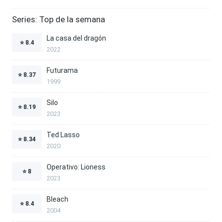
Series: Top de la semana
La casa del dragón
⭐
8.4
2022
Futurama
⭐
8.37
1999
Silo
⭐
8.19
2023
Ted Lasso
⭐
8.34
2020
Operativo: Lioness
⭐
8
2023
Bleach
⭐
8.4
2004