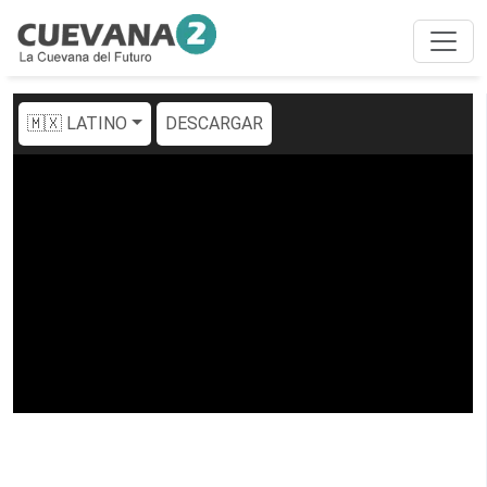
🇲🇽 LATINO
DESCARGAR