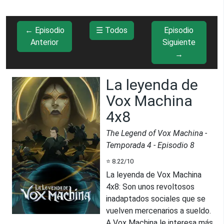
← Episodio
☰ Todos
Episodio
Anterior
Siguiente
→
La leyenda de
Vox Machina
4x8
The Legend of Vox Machina
-
Temporada
4
- Episodio
8
⭐
8.22
/10
La leyenda de Vox Machina
4x8
:
Son unos revoltosos
inadaptados sociales que se
vuelven mercenarios a sueldo.
A Vox Machina le interesa más