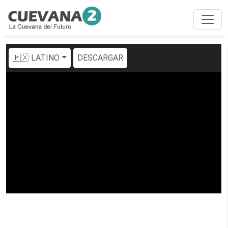
🇲🇽 LATINO
DESCARGAR