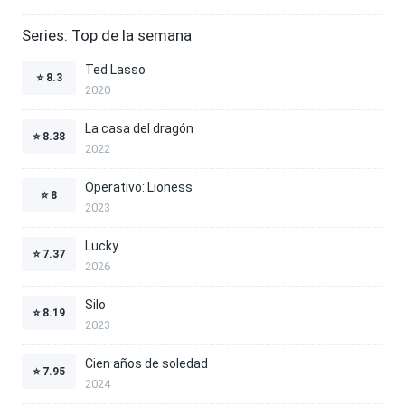
Series: Top de la semana
Ted Lasso
⭐
8.3
2020
La casa del dragón
⭐
8.38
2022
Operativo: Lioness
⭐
8
2023
Lucky
⭐
7.37
2026
Silo
⭐
8.19
2023
Cien años de soledad
⭐
7.95
2024