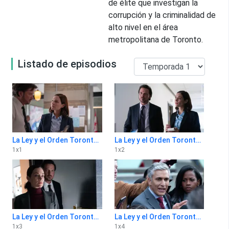
de élite que investigan la
corrupción y la criminalidad de
alto nivel en el área
metropolitana de Toronto.
Listado de episodios
La Ley y el Orden Toronto: Intento Criminal 1x1
La Ley y el Orden Toronto: Intento Criminal 1x2
1
x
1
1
x
2
La Ley y el Orden Toronto: Intento Criminal 1x3
La Ley y el Orden Toronto: Intento Criminal 1x4
1
x
3
1
x
4