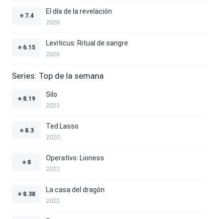
El día de la revelación
⭐
7.4
2026
Leviticus: Ritual de sangre
⭐
6.15
2026
Series: Top de la semana
Silo
⭐
8.19
2023
Ted Lasso
⭐
8.3
2020
Operativo: Lioness
⭐
8
2023
La casa del dragón
⭐
8.38
2022