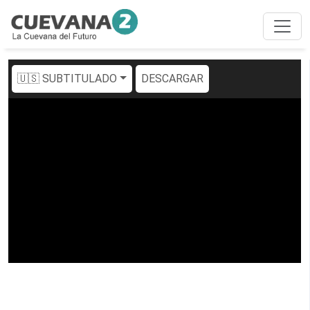
🇺🇸 SUBTITULADO
DESCARGAR