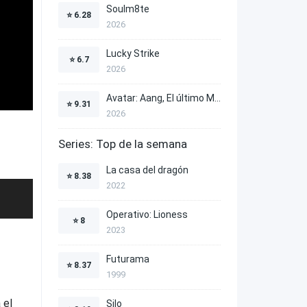
Soulm8te
⭐
6.28
2026
Lucky Strike
⭐
6.7
2026
Avatar: Aang, El último Maestro Aire
⭐
9.31
2026
Series: Top de la semana
La casa del dragón
⭐
8.38
2022
Operativo: Lioness
⭐
8
2023
Futurama
⭐
8.37
1999
 el
Silo