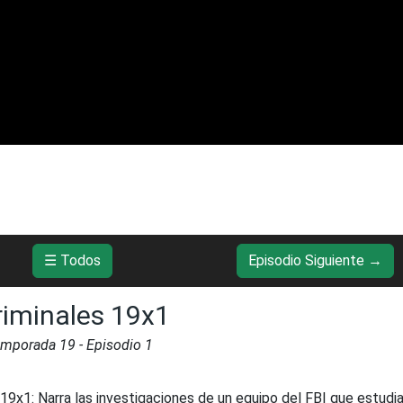
☰ Todos
Episodio Siguiente →
iminales 19x1
emporada
19
- Episodio
1
 19x1
:
Narra las investigaciones de un equipo del FBI que estudia