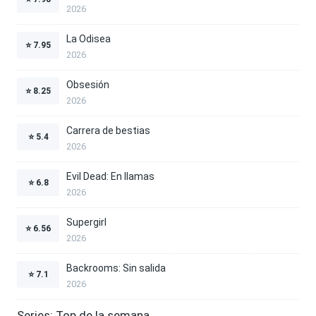
2026
La Odisea
⭐
7.95
2026
Obsesión
⭐
8.25
2026
Carrera de bestias
⭐
5.4
2026
Evil Dead: En llamas
⭐
6.8
2026
Supergirl
⭐
6.56
2026
Backrooms: Sin salida
⭐
7.1
2026
Series: Top de la semana