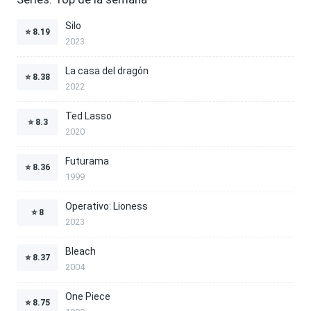
Silo
⭐
8.19
2023
La casa del dragón
⭐
8.38
2022
Ted Lasso
⭐
8.3
2020
Futurama
⭐
8.36
1999
Operativo: Lioness
⭐
8
2023
Bleach
⭐
8.37
2004
One Piece
⭐
8.75