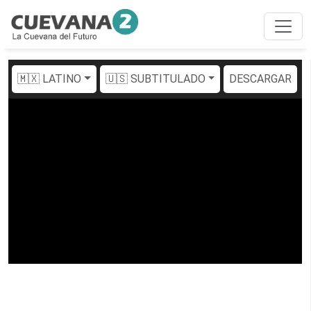
🇲🇽 LATINO
🇺🇸 SUBTITULADO
DESCARGAR