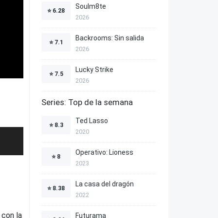
Soulm8te
⭐
6.28
2026
Backrooms: Sin salida
⭐
7.1
2026
Lucky Strike
⭐
7.5
2026
Series: Top de la semana
Ted Lasso
⭐
8.3
2020
Operativo: Lioness
⭐
8
2023
La casa del dragón
⭐
8.38
2022
 con la
Futurama