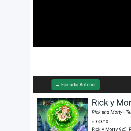
← Episodio Anterior
Rick y Mo
Rick and Morty
- T
⭐
8.68
/10
Rick y Morty 9x5
:
R