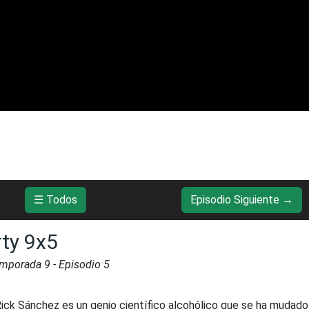
☰ Todos
Episodio Siguiente →
rty 9x5
emporada
9
- Episodio
5
ick Sánchez es un genio científico alcohólico que se ha mudado