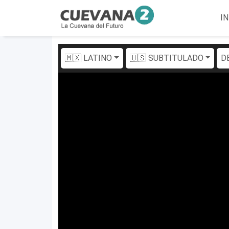
IN
🇲🇽 LATINO
🇺🇸 SUBTITULADO
D