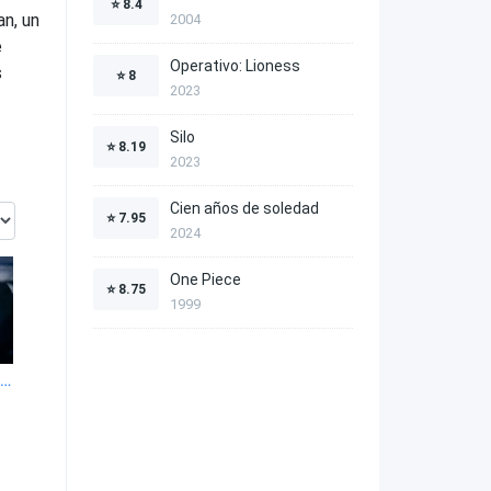
⭐
8.4
an, un
2004
e
Operativo: Lioness
s
⭐
8
2023
Silo
⭐
8.19
2023
Cien años de soledad
⭐
7.95
2024
One Piece
⭐
8.75
1999
anctuary: A Witch's Tale 1x4