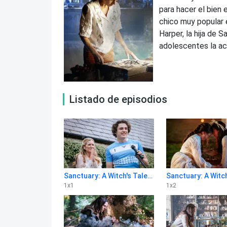
para hacer el bien 
chico muy popular 
Harper, la hija de 
adolescentes la acu
Listado de episodios
Sanctuary: A Witch's Tale 1x1
1
x
1
1
x
2