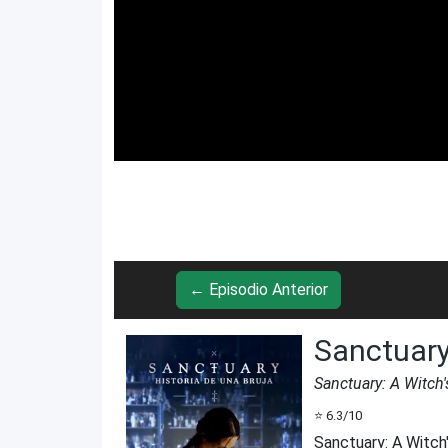
← Episodio Anterior
Sanctuary
Sanctuary: A Witch'
⭐
6.3
/10
Sanctuary: A Witch