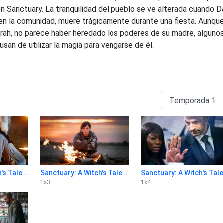
en Sanctuary. La tranquilidad del pueblo se ve alterada cuando D
en la comunidad, muere trágicamente durante una fiesta. Aunqu
Sarah, no parece haber heredado los poderes de su madre, alguno
san de utilizar la magia para vengarse de él.
Sanctuary: A Witch's Tale 1x2
Sanctuary: A Witch's Tale 1x3
S
1
x
3
1
x
4