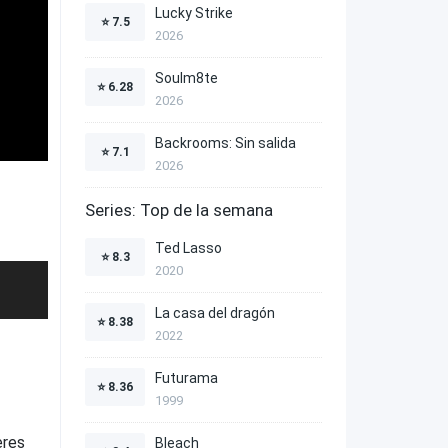
Lucky Strike
⭐
7.5
2026
Soulm8te
⭐
6.28
2026
Backrooms: Sin salida
⭐
7.1
2026
Series: Top de la semana
Ted Lasso
⭐
8.3
2020
La casa del dragón
⭐
8.38
2022
Futurama
⭐
8.36
1999
eres
Bleach