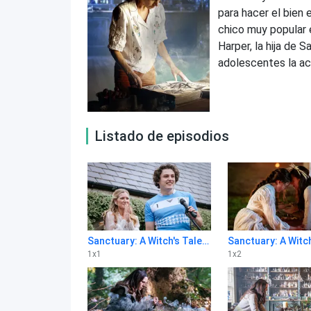
para hacer el bien 
chico muy popular 
Harper, la hija de 
adolescentes la acu
Listado de episodios
Sanctuary: A Witch's Tale 1x1
1
x
1
1
x
2