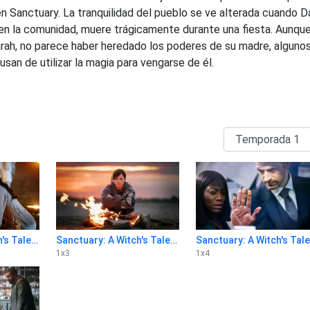
en Sanctuary. La tranquilidad del pueblo se ve alterada cuando D
en la comunidad, muere trágicamente durante una fiesta. Aunqu
Sarah, no parece haber heredado los poderes de su madre, alguno
san de utilizar la magia para vengarse de él.
Sanctuary: A Witch's Tale 1x2
Sanctuary: A Witch's Tale 1x3
S
1
x
3
1
x
4