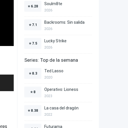
Soulm8te
⭐
6.28
2026
Backrooms: Sin salida
⭐
7.1
2026
Lucky Strike
⭐
7.5
2026
Series: Top de la semana
Ted Lasso
⭐
8.3
2020
Operativo: Lioness
⭐
8
2023
La casa del dragón
⭐
8.38
2022
eres
Futurama