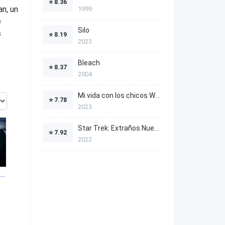
⭐
8.36
an, un
1999
e
Silo
s
⭐
8.19
2023
Bleach
⭐
8.37
2004
Mi vida con los chicos Walter
⭐
7.78
2023
Star Trek: Extraños Nuevos Mundos
⭐
7.92
2022
anctuary: A Witch's Tale 1x4