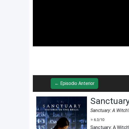
← Episodio Anterior
Sanctuary
Sanctuary: A Witch'
⭐
6.3
/10
Sanctuary: A Witch