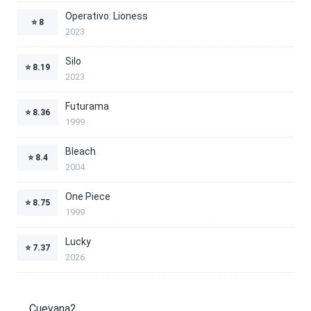
Operativo: Lioness
⭐
8
2023
Silo
⭐
8.19
2023
Futurama
⭐
8.36
1999
Bleach
⭐
8.4
2004
One Piece
⭐
8.75
1999
Lucky
⭐
7.37
2026
Cuevana2