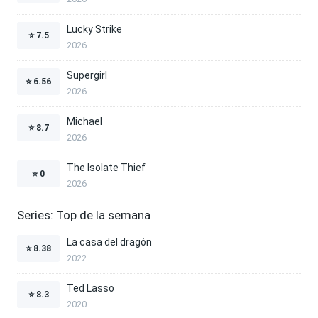
Lucky Strike
⭐
7.5
2026
Supergirl
⭐
6.56
2026
Michael
⭐
8.7
2026
The Isolate Thief
⭐
0
2026
Series: Top de la semana
La casa del dragón
⭐
8.38
2022
Ted Lasso
⭐
8.3
2020