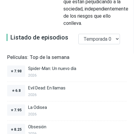
que están perjudicando a la
sociedad, independientemente
de los riesgos que ello
conlleva.
Listado de episodios
Películas: Top de la semana
Spider-Man: Un nuevo día
⭐
7.98
2026
Evil Dead: En llamas
⭐
6.8
2026
La Odisea
⭐
7.95
2026
Obsesión
⭐
8.25
2026