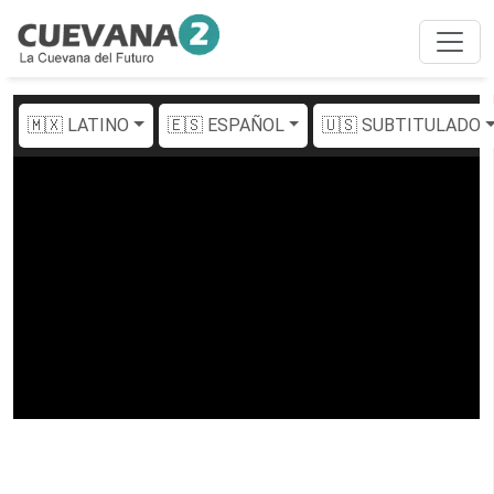
🇲🇽 LATINO
🇪🇸 ESPAÑOL
🇺🇸 SUBTITULADO