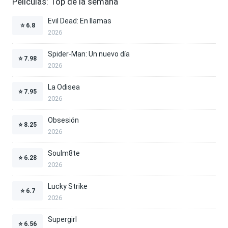
Películas: Top de la semana
Evil Dead: En llamas
⭐
6.8
2026
Spider-Man: Un nuevo día
⭐
7.98
2026
La Odisea
⭐
7.95
2026
Obsesión
⭐
8.25
2026
Soulm8te
⭐
6.28
2026
Lucky Strike
⭐
6.7
2026
Supergirl
⭐
6.56