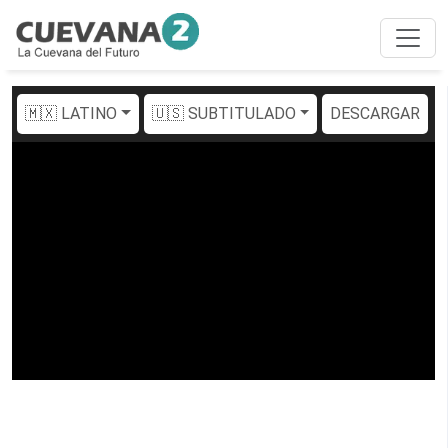
🇲🇽 LATINO
🇺🇸 SUBTITULADO
DESCARGAR