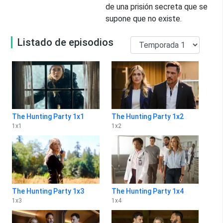
de una prisión secreta que se
supone que no existe.
Listado de episodios
The Hunting Party 1x1
The Hunting Party 1x2
1
x
1
1
x
2
The Hunting Party 1x3
The Hunting Party 1x4
1
x
3
1
x
4