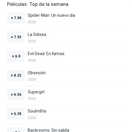
Películas: Top de la semana
Spider-Man: Un nuevo día
⭐
7.98
2026
La Odisea
⭐
7.95
2026
Evil Dead: En llamas
⭐
6.8
2026
Obsesión
⭐
8.25
2026
Supergirl
⭐
6.56
2026
Soulm8te
⭐
6.28
2026
Backrooms: Sin salida