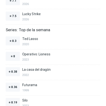
⭐
7.1
2026
Lucky Strike
⭐
7.5
2026
Series: Top de la semana
Ted Lasso
⭐
8.3
2020
Operativo: Lioness
⭐
8
2023
La casa del dragón
⭐
8.38
2022
Futurama
⭐
8.36
1999
Silo
⭐
8.19
2023