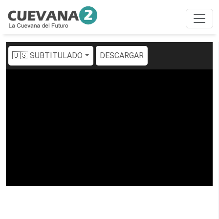
🇺🇸 SUBTITULADO
DESCARGAR