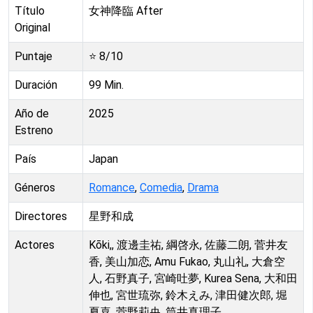
Título
女神降臨 After
Original
Puntaje
⭐
8
/10
Duración
99
Min.
Año de
2025
Estreno
País
Japan
Géneros
Romance
,
Comedia
,
Drama
Directores
星野和成
Actores
Kōki,, 渡邊圭祐, 綱啓永, 佐藤二朗, 菅井友
香, 美山加恋, Amu Fukao, 丸山礼, 大倉空
人, 石野真子, 宮崎吐夢, Kurea Sena, 大和田
伸也, 宮世琉弥, 鈴木えみ, 津田健次郎, 堀
夏喜, 菅野莉央, 筒井真理子