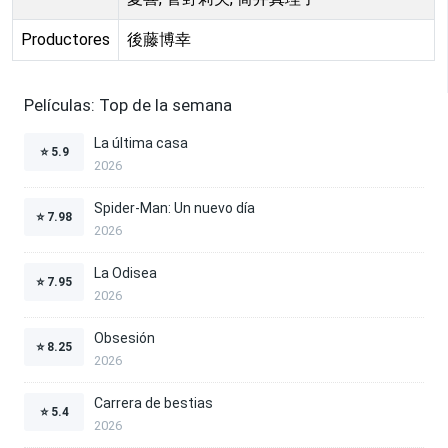
Productores
後藤博幸
Películas: Top de la semana
La última casa
⭐
5.9
2026
Spider-Man: Un nuevo día
⭐
7.98
2026
La Odisea
⭐
7.95
2026
Obsesión
⭐
8.25
2026
Carrera de bestias
⭐
5.4
2026