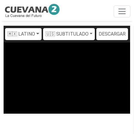
🇲🇽 LATINO
🇺🇸 SUBTITULADO
DESCARGAR