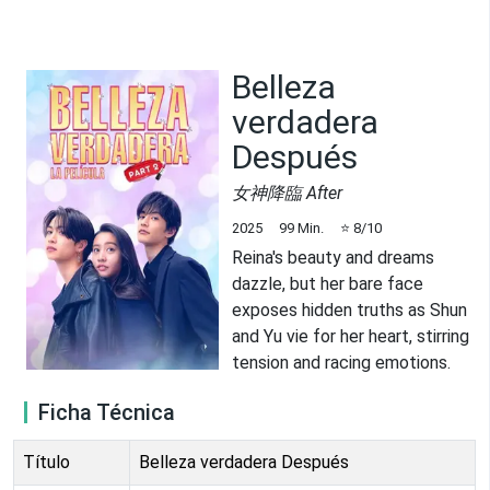
Belleza
verdadera
Después
女神降臨 After
2025
99
Min.
⭐
8
/10
Reina's beauty and dreams
dazzle, but her bare face
exposes hidden truths as Shun
and Yu vie for her heart, stirring
tension and racing emotions.
Ficha Técnica
Título
Belleza verdadera Después