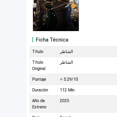
Ficha Técnica
Título
الشاطر
Título
الشاطر
Original
Puntaje
⭐
5.29
/10
Duración
112
Min.
Año de
2025
Estreno