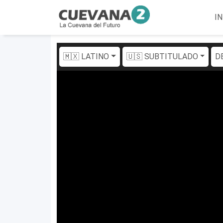
IN
🇲🇽 LATINO
🇺🇸 SUBTITULADO
D