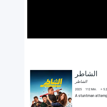
الشاطر
الشاطر
2025
112
Min.
⭐
5.
A stuntman attempt