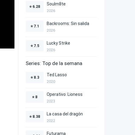
Soulm8te
⭐
6.28
2026
Backrooms: Sin salida
⭐
7.1
2026
Lucky Strike
⭐
7.5
2026
Series: Top de la semana
Ted Lasso
⭐
8.3
2020
Operativo: Lioness
⭐
8
2023
La casa del dragón
⭐
8.38
2022
Futurama