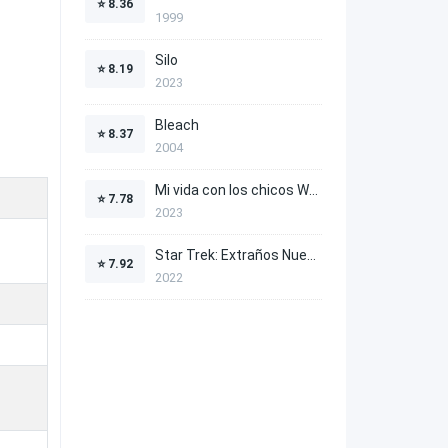
⭐
8.36
1999
Silo
⭐
8.19
2023
Bleach
⭐
8.37
2004
Mi vida con los chicos Walter
⭐
7.78
2023
Star Trek: Extraños Nuevos Mundos
⭐
7.92
2022