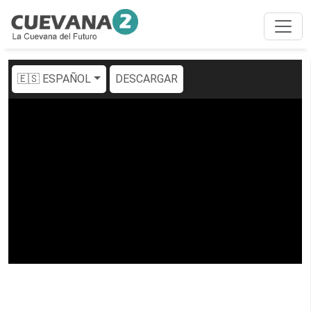
🇪🇸 ESPAÑOL
DESCARGAR