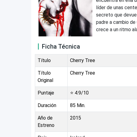
encuentra en ella u
líder de unas cente
secreto que devuelv
padre a cambio de 
crece a un ritmo a
Ficha Técnica
Título
Cherry Tree
Título
Cherry Tree
Original
Puntaje
⭐
4.9
/10
Duración
85
Min.
Año de
2015
Estreno