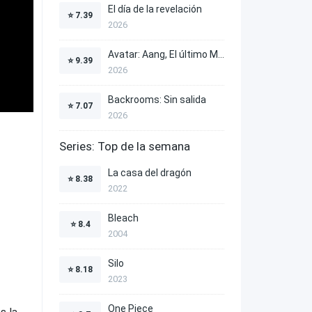
El día de la revelación
⭐
7.39
2026
Avatar: Aang, El último Maestro Aire
⭐
9.39
2026
Backrooms: Sin salida
⭐
7.07
2026
Series: Top de la semana
La casa del dragón
⭐
8.38
2022
Bleach
⭐
8.4
2004
Silo
⭐
8.18
2023
One Piece