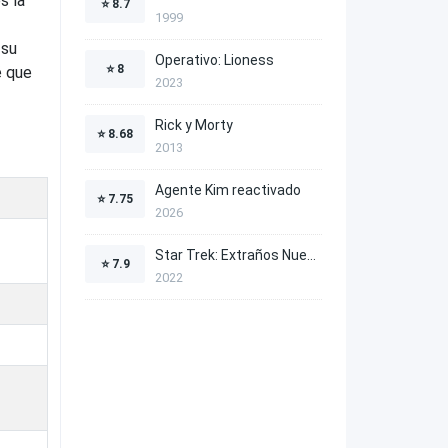
s la
⭐
8.7
1999
 su
Operativo: Lioness
⭐
8
é que
2023
Rick y Morty
⭐
8.68
2013
Agente Kim reactivado
⭐
7.75
2026
Star Trek: Extraños Nuevos Mundos
⭐
7.9
2022