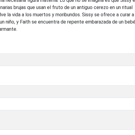
na necesaria figura materna. Lo que no se imagina es que Sissy e
narias brujas que usan el fruto de un antiguo cerezo en un ritual
e la vida a los muertos y moribundos. Sissy se ofrece a curar a
un niño, y Faith se encuentra de repente embarazada de un beb
larmante.