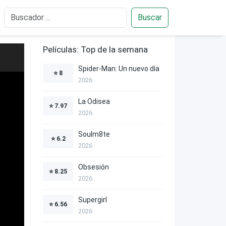
Buscar
Películas: Top de la semana
Spider-Man: Un nuevo día
⭐
8
2026
La Odisea
⭐
7.97
2026
Soulm8te
⭐
6.2
2026
Obsesión
⭐
8.25
2026
Supergirl
⭐
6.56
2026