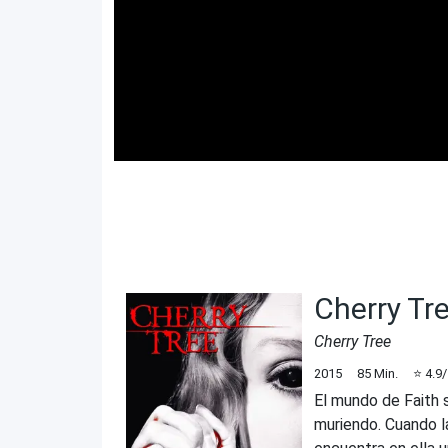
Cherry Tr
Cherry Tree
2015
85
Min.
⭐
4.9
El mundo de Faith 
muriendo. Cuando l