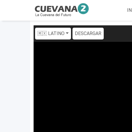
IN
🇲🇽 LATINO
DESCARGAR