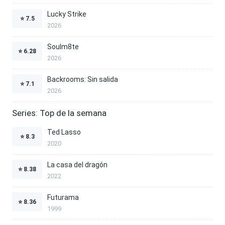
Lucky Strike
⭐
7.5
2026
Soulm8te
⭐
6.28
2026
Backrooms: Sin salida
⭐
7.1
2026
Series: Top de la semana
Ted Lasso
⭐
8.3
2020
La casa del dragón
⭐
8.38
2022
Futurama
⭐
8.36
1999