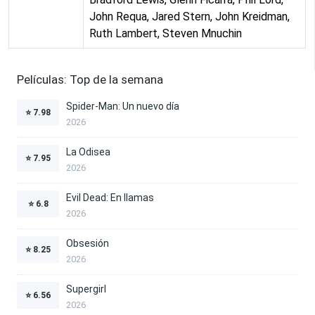
John Requa, Jared Stern, John Kreidman,
Ruth Lambert, Steven Mnuchin
Películas: Top de la semana
Spider-Man: Un nuevo día
⭐
7.98
2026
La Odisea
⭐
7.95
2026
Evil Dead: En llamas
⭐
6.8
2026
Obsesión
⭐
8.25
2026
Supergirl
⭐
6.56
2026