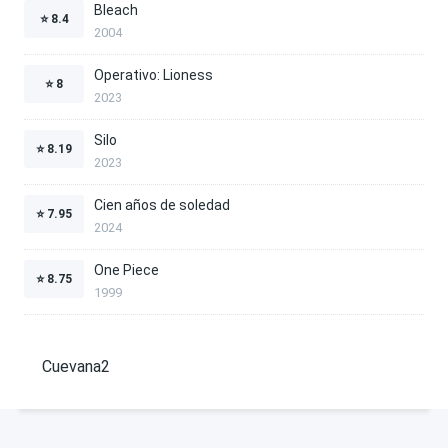
Bleach
⭐
8.4
2004
Operativo: Lioness
⭐
8
2023
Silo
⭐
8.19
2023
Cien años de soledad
⭐
7.95
2024
One Piece
⭐
8.75
1999
Cuevana2