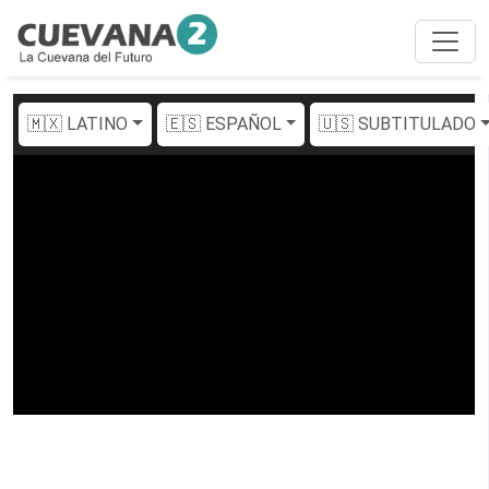
🇲🇽 LATINO
🇪🇸 ESPAÑOL
🇺🇸 SUBTITULADO