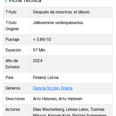
Ficha Técnica
Título
Después de nosotros: el diluvio
Título
Jälkeemme vedenpaisumus
Original
Puntaje
⭐
5.89
/10
Duración
97
Min.
Año de
2024
Estreno
País
Finland, Latvia
Géneros
Ciencia ficción
,
Drama
Directores
Arto Halonen, Arto Halonen
Actores
Elias Westerberg, Linnea Leino, Tuomas
Nilsson, Kasperi Kola, Petteri Summanen,