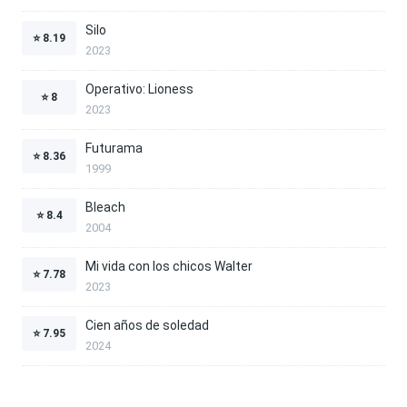
Silo
⭐
8.19
2023
Operativo: Lioness
⭐
8
2023
Futurama
⭐
8.36
1999
Bleach
⭐
8.4
2004
Mi vida con los chicos Walter
⭐
7.78
2023
Cien años de soledad
⭐
7.95
2024