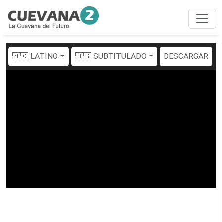
🇲🇽 LATINO
🇺🇸 SUBTITULADO
DESCARGAR