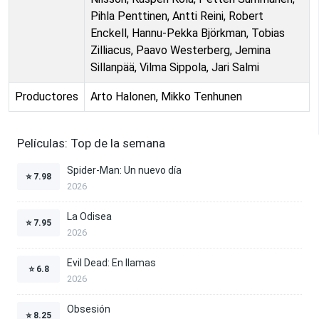
Pihla Penttinen, Antti Reini, Robert
Enckell, Hannu-Pekka Björkman, Tobias
Zilliacus, Paavo Westerberg, Jemina
Sillanpää, Vilma Sippola, Jari Salmi
Productores
Arto Halonen, Mikko Tenhunen
Películas: Top de la semana
Spider-Man: Un nuevo día
⭐
7.98
2026
La Odisea
⭐
7.95
2026
Evil Dead: En llamas
⭐
6.8
2026
Obsesión
⭐
8.25