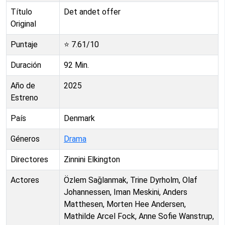
Título
Det andet offer
Original
Puntaje
⭐
7.61
/10
Duración
92
Min.
Año de
2025
Estreno
País
Denmark
Géneros
Drama
Directores
Zinnini Elkington
Actores
Özlem Sağlanmak, Trine Dyrholm, Olaf
Johannessen, Iman Meskini, Anders
Matthesen, Morten Hee Andersen,
Mathilde Arcel Fock, Anne Sofie Wanstrup,