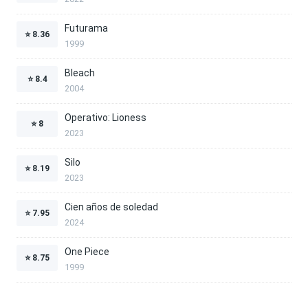
Futurama
⭐
8.36
1999
Bleach
⭐
8.4
2004
Operativo: Lioness
⭐
8
2023
Silo
⭐
8.19
2023
Cien años de soledad
⭐
7.95
2024
One Piece
⭐
8.75
1999