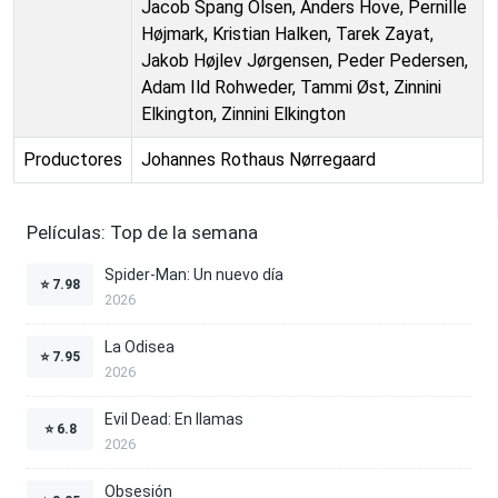
Jacob Spang Olsen, Anders Hove, Pernille
Højmark, Kristian Halken, Tarek Zayat,
Jakob Højlev Jørgensen, Peder Pedersen,
Adam Ild Rohweder, Tammi Øst, Zinnini
Elkington, Zinnini Elkington
Productores
Johannes Rothaus Nørregaard
Películas: Top de la semana
Spider-Man: Un nuevo día
⭐
7.98
2026
La Odisea
⭐
7.95
2026
Evil Dead: En llamas
⭐
6.8
2026
Obsesión