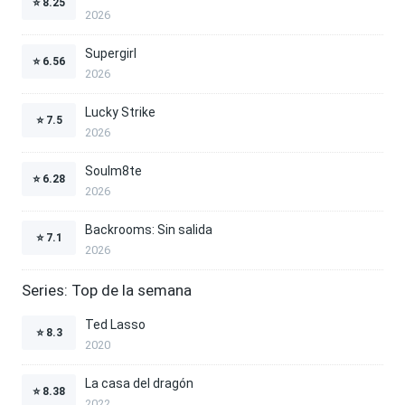
⭐
8.25
2026
Supergirl
⭐
6.56
2026
Lucky Strike
⭐
7.5
2026
Soulm8te
⭐
6.28
2026
Backrooms: Sin salida
⭐
7.1
2026
Series: Top de la semana
Ted Lasso
⭐
8.3
2020
La casa del dragón
⭐
8.38
2022