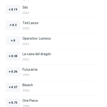
Silo
⭐
8.19
2023
Ted Lasso
⭐
8.3
2020
Operativo: Lioness
⭐
8
2023
La casa del dragón
⭐
8.38
2022
Futurama
⭐
8.36
1999
Bleach
⭐
8.37
2004
One Piece
⭐
8.75
1999