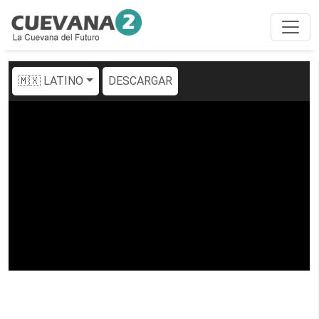
🇲🇽 LATINO
DESCARGAR