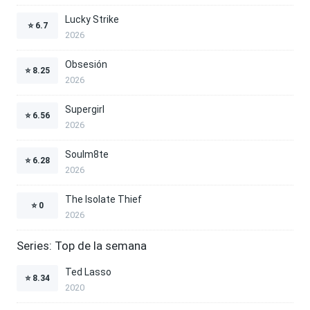
Lucky Strike
⭐
6.7
2026
Obsesión
⭐
8.25
2026
Supergirl
⭐
6.56
2026
Soulm8te
⭐
6.28
2026
The Isolate Thief
⭐
0
2026
Series: Top de la semana
Ted Lasso
⭐
8.34
2020