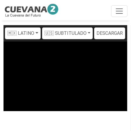
🇲🇽 LATINO
🇺🇸 SUBTITULADO
DESCARGAR