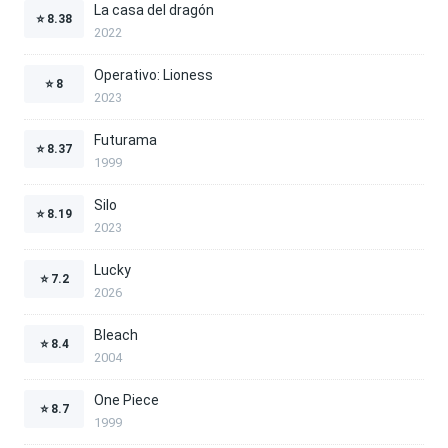
La casa del dragón
⭐
8.38
2022
Operativo: Lioness
⭐
8
2023
Futurama
⭐
8.37
1999
Silo
⭐
8.19
2023
Lucky
⭐
7.2
2026
Bleach
⭐
8.4
2004
One Piece
⭐
8.7
1999