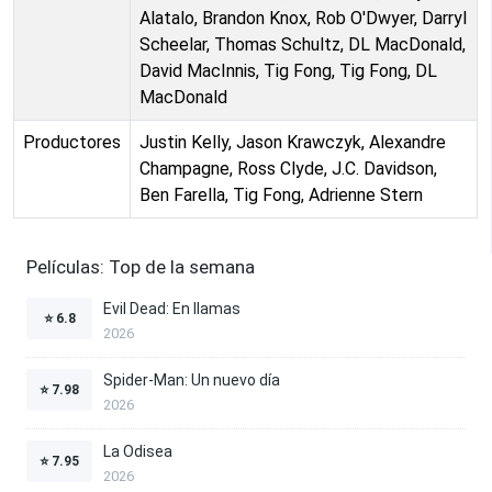
Alatalo, Brandon Knox, Rob O'Dwyer, Darryl
Scheelar, Thomas Schultz, DL MacDonald,
David MacInnis, Tig Fong, Tig Fong, DL
MacDonald
Productores
Justin Kelly, Jason Krawczyk, Alexandre
Champagne, Ross Clyde, J.C. Davidson,
Ben Farella, Tig Fong, Adrienne Stern
Películas: Top de la semana
Evil Dead: En llamas
⭐
6.8
2026
Spider-Man: Un nuevo día
⭐
7.98
2026
La Odisea
⭐
7.95
2026