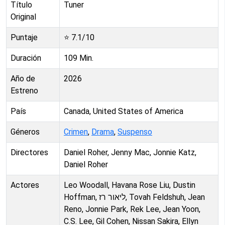
Título
Tuner
Original
Puntaje
⭐
7.1
/10
Duración
109
Min.
Año de
2026
Estreno
País
Canada, United States of America
Géneros
Crimen
,
Drama
,
Suspenso
Directores
Daniel Roher, Jenny Mac, Jonnie Katz,
Daniel Roher
Actores
Leo Woodall, Havana Rose Liu, Dustin
Hoffman, ליאור רז, Tovah Feldshuh, Jean
Reno, Jonnie Park, Rek Lee, Jean Yoon,
C.S. Lee, Gil Cohen, Nissan Sakira, Ellyn