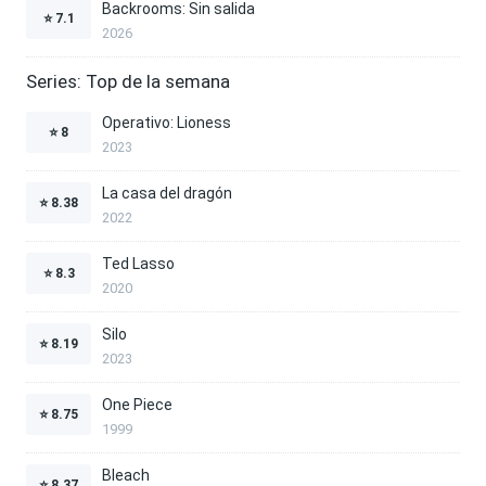
Backrooms: Sin salida
⭐
7.1
2026
Series: Top de la semana
Operativo: Lioness
⭐
8
2023
La casa del dragón
⭐
8.38
2022
Ted Lasso
⭐
8.3
2020
Silo
⭐
8.19
2023
One Piece
⭐
8.75
1999
Bleach
⭐
8.37