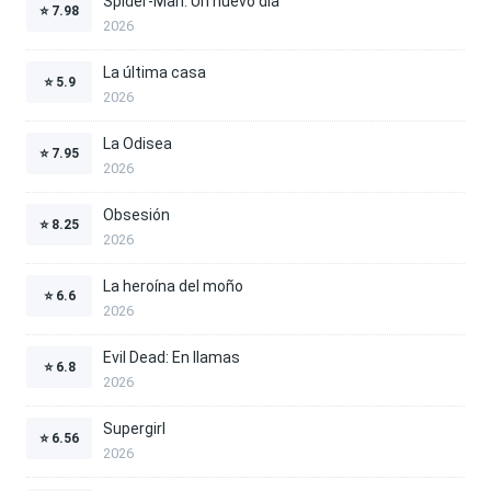
Spider-Man: Un nuevo día
⭐
7.98
2026
La última casa
⭐
5.9
2026
La Odisea
⭐
7.95
2026
Obsesión
⭐
8.25
2026
La heroína del moño
⭐
6.6
2026
Evil Dead: En llamas
⭐
6.8
2026
Supergirl
⭐
6.56
2026