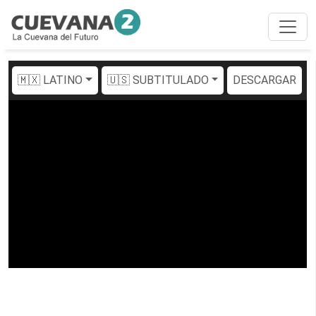
🇲🇽 LATINO
🇺🇸 SUBTITULADO
DESCARGAR