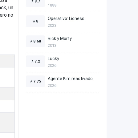
rosa
⭐
8.7
1999
ck, un
pero no
Operativo: Lioness
⭐
8
2023
Rick y Morty
⭐
8.68
2013
Lucky
⭐
7.2
2026
Agente Kim reactivado
⭐
7.75
2026