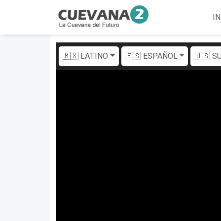
IN
🇲🇽 LATINO
🇪🇸 ESPAÑOL
🇺🇸 