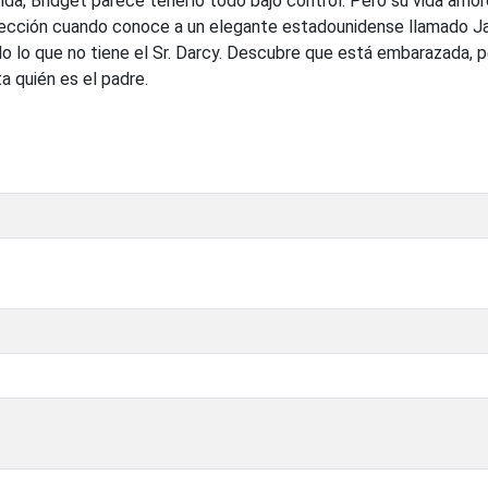
ida, Bridget parece tenerlo todo bajo control. Pero su vida amo
ección cuando conoce a un elegante estadounidense llamado Ja
do lo que no tiene el Sr. Darcy. Descubre que está embarazada, 
ta quién es el padre.