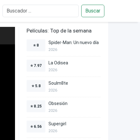
Buscar
Películas: Top de la semana
Spider-Man: Un nuevo día
⭐
8
2026
La Odisea
⭐
7.97
2026
Soulm8te
⭐
5.8
2026
Obsesión
⭐
8.25
2026
Supergirl
⭐
6.56
2026