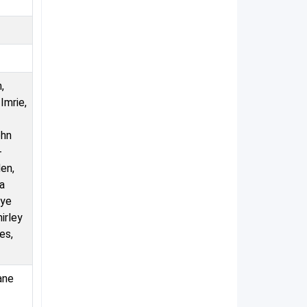
,
Imrie,
ohn
-
en,
a
oye
irley
es,
ane