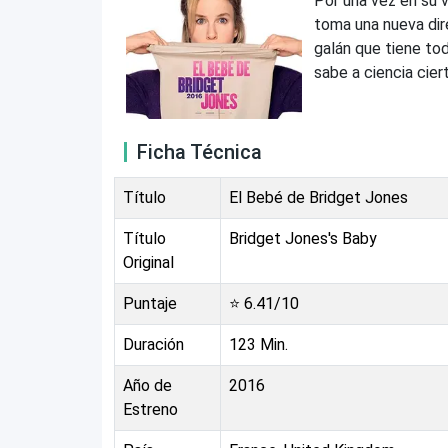
Por una vez en su v
toma una nueva dir
galán que tiene to
sabe a ciencia cier
Ficha Técnica
Título
El Bebé de Bridget Jones
Título
Bridget Jones's Baby
Original
Puntaje
⭐
6.41
/10
Duración
123
Min.
Año de
2016
Estreno