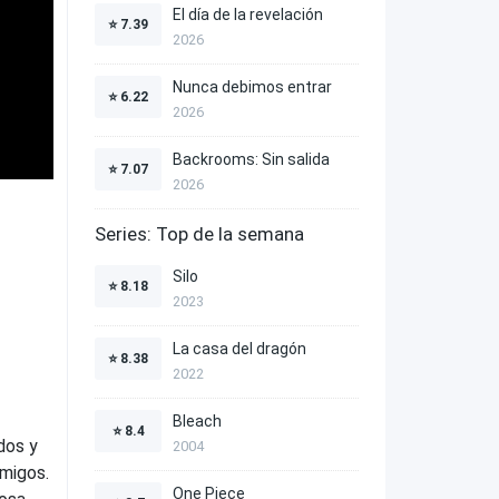
El día de la revelación
⭐
7.39
2026
Nunca debimos entrar
⭐
6.22
2026
Backrooms: Sin salida
⭐
7.07
2026
Series: Top de la semana
Silo
⭐
8.18
2023
La casa del dragón
⭐
8.38
2022
Bleach
⭐
8.4
dos y
2004
amigos.
One Piece