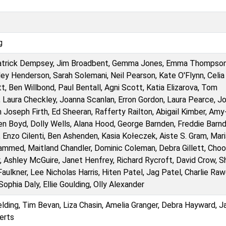
g
, Patrick Dempsey, Jim Broadbent, Gemma Jones, Emma Thompson
irley Henderson, Sarah Solemani, Neil Pearson, Kate O'Flynn, Celia 
t, Ben Willbond, Paul Bentall, Agni Scott, Katia Elizarova, Tom
Laura Checkley, Joanna Scanlan, Erron Gordon, Laura Pearce, J
 Joseph Firth, Ed Sheeran, Rafferty Railton, Abigail Kimber, Amy
n Boyd, Dolly Wells, Alana Hood, George Barnden, Freddie Barnd
nzo Cilenti, Ben Ashenden, Kasia Kołeczek, Aiste S. Gram, Mari
ammed, Maitland Chandler, Dominic Coleman, Debra Gillett, Cho
 Ashley McGuire, Janet Henfrey, Richard Rycroft, David Crow, Sh
ulkner, Lee Nicholas Harris, Hiten Patel, Jag Patel, Charlie Raw
phia Daly, Ellie Goulding, Olly Alexander
Fielding, Tim Bevan, Liza Chasin, Amelia Granger, Debra Hayward, J
erts