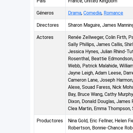
País
France, United Kingdom
Géneros
Drama
,
Comedia
,
Romance
Directores
Sharon Maguire, James Mannin
Actores
Renée Zellweger, Colin Firth
Sally Phillips, James Callis, Sh
Jessica Hynes, Julian Rhind-Tut
Rosenthal, Beattie Edmondson, 
Webb, Patrick Malahide, William
Jayne Leigh, Adam Leese, Darre
Cameron Lane, Joseph Harmon, E
Alexe, Souad Faress, Nick Moh
Bay, Bruce Wang, Cathy Murphy,
Dixon, Donald Douglas, James Fa
Clea Martin, Emma Thompson, So
Productores
Nina Gold, Eric Fellner, Helen 
Robertson, Bonnie-Chance Rob