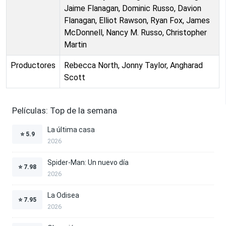
Jaime Flanagan, Dominic Russo, Davion
Flanagan, Elliot Rawson, Ryan Fox, James
McDonnell, Nancy M. Russo, Christopher
Martin
Productores
Rebecca North, Jonny Taylor, Angharad
Scott
Películas: Top de la semana
La última casa
⭐
5.9
2026
Spider-Man: Un nuevo día
⭐
7.98
2026
La Odisea
⭐
7.95
2026