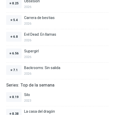
Obsesión
⭐
8.25
2026
Carrera de bestias
⭐
5.4
2026
Evil Dead: En llamas
⭐
6.8
2026
Supergirl
⭐
6.56
2026
Backrooms: Sin salida
⭐
7.1
2026
Series: Top de la semana
Silo
⭐
8.19
2023
La casa del dragón
⭐
8.38