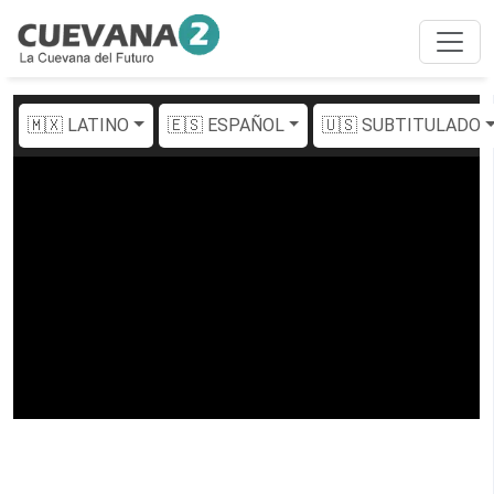
🇲🇽 LATINO
🇪🇸 ESPAÑOL
🇺🇸 SUBTITULADO