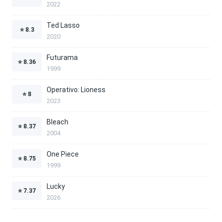
2022
Ted Lasso
⭐
8.3
2020
Futurama
⭐
8.36
1999
Operativo: Lioness
⭐
8
2023
Bleach
⭐
8.37
2004
One Piece
⭐
8.75
1999
Lucky
⭐
7.37
2026