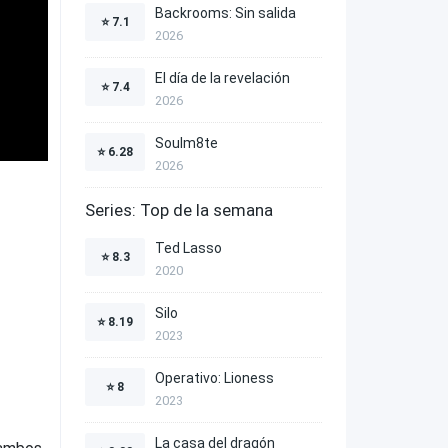
Backrooms: Sin salida
⭐
7.1
2026
El día de la revelación
⭐
7.4
2026
Soulm8te
⭐
6.28
2026
Series: Top de la semana
Ted Lasso
⭐
8.3
2020
Silo
⭐
8.19
2023
Operativo: Lioness
⭐
8
2023
La casa del dragón