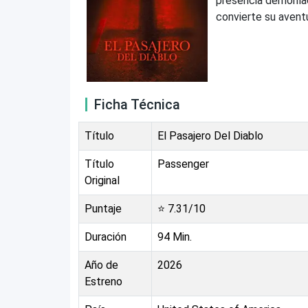
presencia demoníac
convierte su aventu
Ficha Técnica
Título
El Pasajero Del Diablo
Título
Passenger
Original
Puntaje
⭐
7.31
/10
Duración
94
Min.
Año de
2026
Estreno