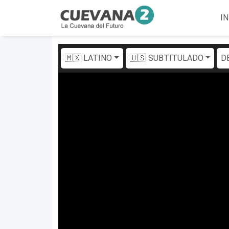
IN
🇲🇽 LATINO
🇺🇸 SUBTITULADO
D