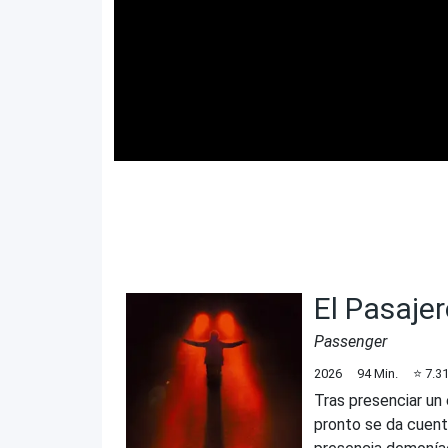
El Pasajer
Passenger
2026
94
Min.
⭐
7.3
Tras presenciar un 
pronto se da cuenta