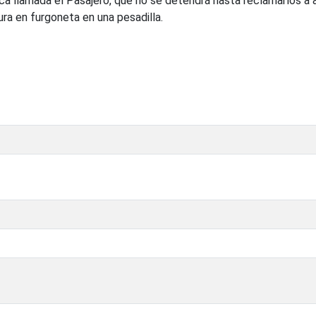
a llamada el Pasajero, que no se detendrá hasta reclamarlos a
ra en furgoneta en una pesadilla.