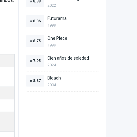
 ambos,
⭐
8.38
2022
Futurama
⭐
8.36
1999
One Piece
⭐
8.75
1999
Cien años de soledad
⭐
7.95
2024
Bleach
⭐
8.37
2004