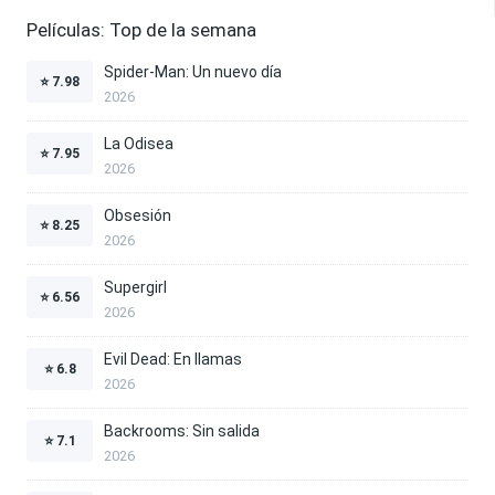
Películas: Top de la semana
Spider-Man: Un nuevo día
⭐
7.98
2026
La Odisea
⭐
7.95
2026
Obsesión
⭐
8.25
2026
Supergirl
⭐
6.56
2026
Evil Dead: En llamas
⭐
6.8
2026
Backrooms: Sin salida
⭐
7.1
2026