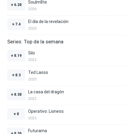
Soulm8te
⭐
6.28
2026
El día de la revelación
⭐
7.4
2026
Series: Top de la semana
Silo
⭐
8.19
2023
Ted Lasso
⭐
8.3
2020
La casa del dragón
⭐
8.38
2022
Operativo: Lioness
⭐
8
2023
Futurama
⭐
8.36