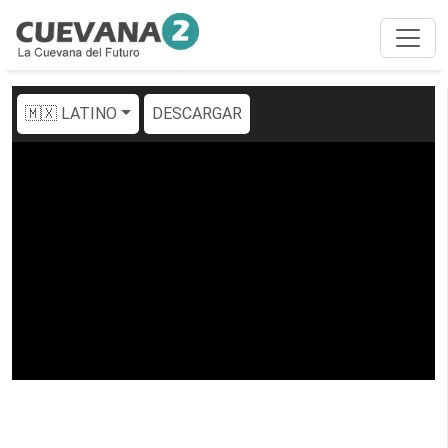
🇲🇽 LATINO
DESCARGAR