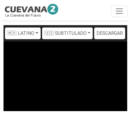
🇲🇽 LATINO
🇺🇸 SUBTITULADO
DESCARGAR