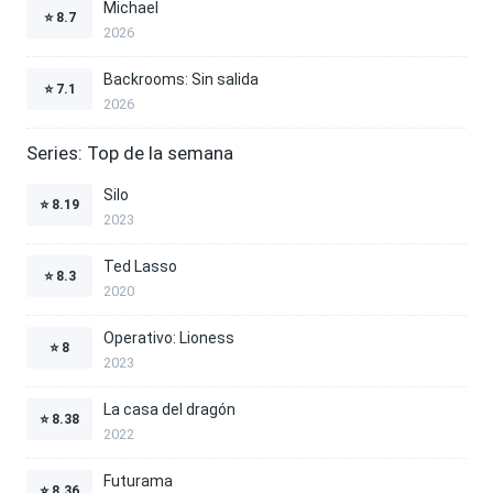
Michael
⭐
8.7
2026
Backrooms: Sin salida
⭐
7.1
2026
Series: Top de la semana
Silo
⭐
8.19
2023
Ted Lasso
⭐
8.3
2020
Operativo: Lioness
⭐
8
2023
La casa del dragón
⭐
8.38
2022
Futurama
⭐
8.36