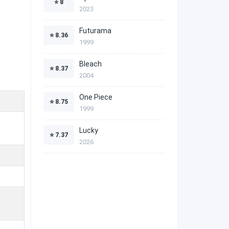
⭐
8
2023
Futurama
⭐
8.36
1999
Bleach
⭐
8.37
2004
One Piece
⭐
8.75
1999
Lucky
⭐
7.37
2026