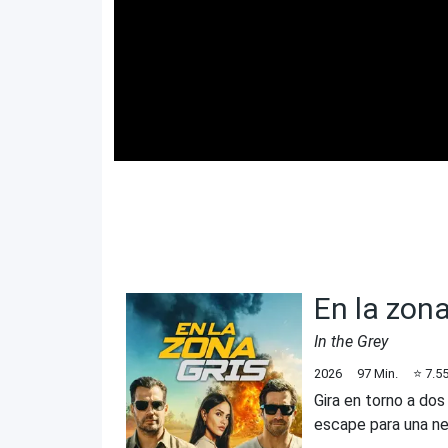
En la zona
In the Grey
2026
97
Min.
⭐
7.5
Gira en torno a dos
escape para una ne