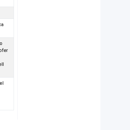
ca
jo
ofer
ll
el