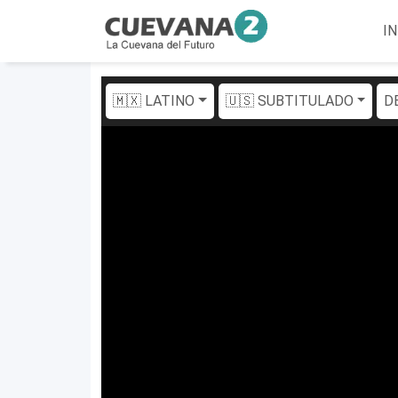
IN
🇲🇽 LATINO
🇺🇸 SUBTITULADO
D