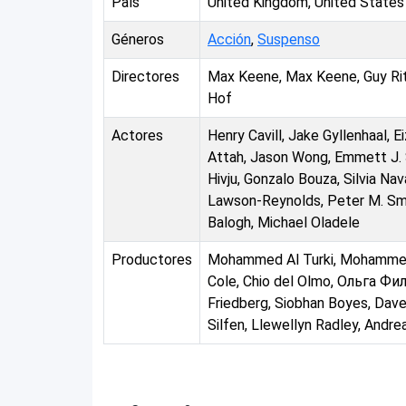
País
United Kingdom, United States
Géneros
Acción
,
Suspenso
Directores
Max Keene, Max Keene, Guy Rit
Hof
Actores
Henry Cavill, Jake Gyllenhaal, 
Attah, Jason Wong, Emmett J. S
Hivju, Gonzalo Bouza, Silvia Na
Lawson-Reynolds, Peter M. Smit
Balogh, Michael Oladele
Productores
Mohammed Al Turki, Mohammed A
Cole, Chio del Olmo, Ольга Фил
Friedberg, Siobhan Boyes, Dave
Silfen, Llewellyn Radley, And