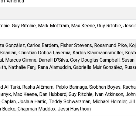
 of America
chie, Guy Ritchie, Mark Mottram, Max Keene, Guy Ritchie, Jessi
Eiza González, Carlos Bardem, Fisher Stevens, Rosamund Pike, Ko
canlan, Christian Ochoa Lavernia, Karlos Klaumannsmoller, Krist
val, Marcus Glimne, Darrell D'Silva, Cory Douglas Campbell, Susan
h, Nathalie Fanj, Rana Alamuddin, Gabriella Muir González, Russe
l Turki, Rasha AlEmam, Pablo Barinaga, Siobhan Boyes, Racha
ипук, Max Keene, Dan Hubbard, Guy Ritchie, Ivan Atkinson, John
 Caplan, Joshua Harris, Teddy Schwarzman, Michael Heimler, Jill
rea Bucko, Chapman Maddox, Jessi Hawthorn