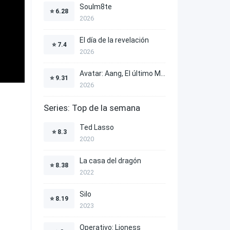
Soulm8te
⭐
6.28
2026
El día de la revelación
⭐
7.4
2026
Avatar: Aang, El último Maestro Aire
⭐
9.31
2026
Series: Top de la semana
Ted Lasso
⭐
8.3
2020
La casa del dragón
⭐
8.38
2022
Silo
⭐
8.19
2023
Operativo: Lioness