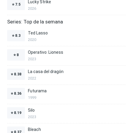
Lucky Strike
⭐
7.5
2026
Series: Top de la semana
Ted Lasso
⭐
8.3
2020
Operativo: Lioness
⭐
8
2023
La casa del dragón
⭐
8.38
2022
Futurama
⭐
8.36
1999
Silo
⭐
8.19
2023
Bleach
⭐
8.37