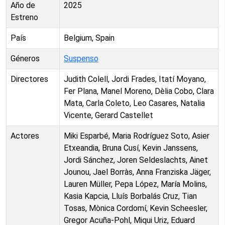
Año de
2025
Estreno
País
Belgium, Spain
Géneros
Suspenso
Directores
Judith Colell, Jordi Frades, Itatí Moyano,
Fer Plana, Manel Moreno, Dèlia Cobo, Clara
Mata, Carla Coleto, Leo Casares, Natalia
Vicente, Gerard Castellet
Actores
Miki Esparbé, Maria Rodríguez Soto, Asier
Etxeandia, Bruna Cusí, Kevin Janssens,
Jordi Sánchez, Joren Seldeslachts, Ainet
Jounou, Jael Borràs, Anna Franziska Jäger,
Lauren Müller, Pepa López, María Molins,
Kasia Kapcia, Lluís Borbalás Cruz, Tian
Tosas, Mònica Cordomí, Kevin Scheesler,
Gregor Acuña-Pohl, Miqui Uriz, Eduard