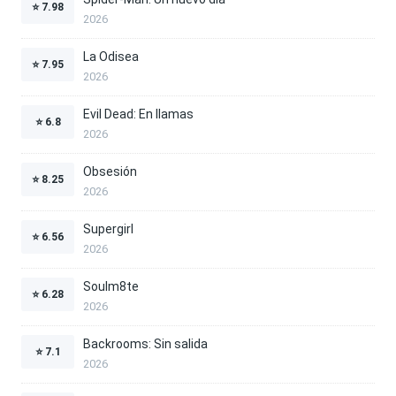
⭐
7.98
2026
La Odisea
⭐
7.95
2026
Evil Dead: En llamas
⭐
6.8
2026
Obsesión
⭐
8.25
2026
Supergirl
⭐
6.56
2026
Soulm8te
⭐
6.28
2026
Backrooms: Sin salida
⭐
7.1
2026