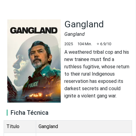
Gangland
Gangland
2025
104
Min.
⭐
6.9
/10
A weathered tribal cop and his
new trainee must find a
ruthless fugitive, whose return
to their rural Indigenous
reservation has exposed its
darkest secrets and could
ignite a violent gang war.
Ficha Técnica
Título
Gangland