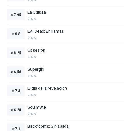
La Odisea
⭐
7.95
2026
Evil Dead: En llamas
⭐
6.8
2026
Obsesión
⭐
8.25
2026
Supergirl
⭐
6.56
2026
El día de la revelación
⭐
7.4
2026
Soulm8te
⭐
6.28
2026
Backrooms: Sin salida
⭐
7.1