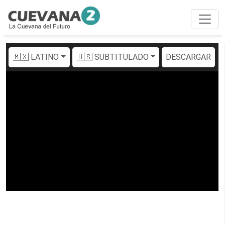
🇲🇽 LATINO
🇺🇸 SUBTITULADO
DESCARGAR