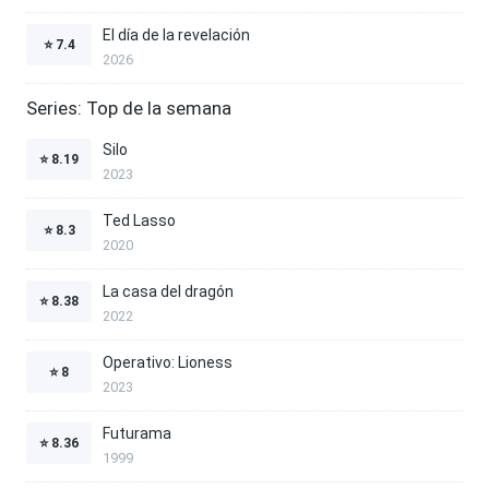
El día de la revelación
⭐
7.4
2026
Series: Top de la semana
Silo
⭐
8.19
2023
Ted Lasso
⭐
8.3
2020
La casa del dragón
⭐
8.38
2022
Operativo: Lioness
⭐
8
2023
Futurama
⭐
8.36
1999