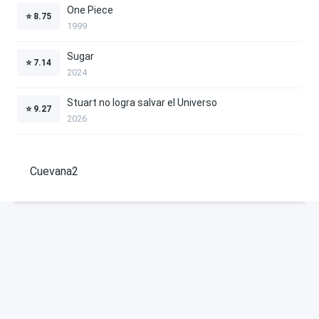
One Piece
⭐
8.75
1999
Sugar
⭐
7.14
2024
Stuart no logra salvar el Universo
⭐
9.27
2026
Cuevana2