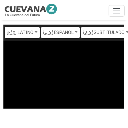
🇲🇽 LATINO
🇪🇸 ESPAÑOL
🇺🇸 SUBTITULADO