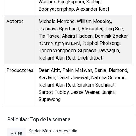
Wasinee Sungkaprom, Saithip
Boonyasomphop, Alexander Kiesl
Actores
Michele Morrone, William Moseley,
Urassaya Sperbund, Alexander, Ting Sue,
Tia Tavee, Akeira Hadden, Dominik Zoeker,
วรินทร ญารุจนนทน์, Ittiphol Pholsong,
Tonon Wongboon, Suphach Tawsagun,
Richard Alan Reid, Direk Jitpat
Productores
Dean Altit, Pakin Maliwan, Daniel Diamond,
Kia Jam, Tanat Juwiwat, Natcha Osborne,
Richard Alan Reid, Sirakarn Sudhikiat,
Saroot Tubloy, Jesse Weiner, Janjira
Supawong
Películas: Top de la semana
Spider-Man: Un nuevo día
⭐
7.98