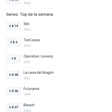
2026
Series: Top de la semana
Silo
⭐
8.19
2023
Ted Lasso
⭐
8.3
2020
Operativo: Lioness
⭐
8
2023
La casa del dragón
⭐
8.38
2022
Futurama
⭐
8.36
1999
Bleach
⭐
8.37
2004