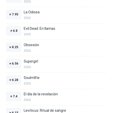
2026
La Odisea
⭐
7.95
2026
Evil Dead: En llamas
⭐
6.8
2026
Obsesión
⭐
8.25
2026
Supergirl
⭐
6.56
2026
Soulm8te
⭐
6.28
2026
El día de la revelación
⭐
7.4
2026
Leviticus: Ritual de sangre
⭐
6.15